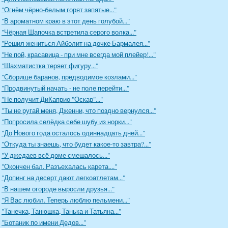
"Огнём чёрно-белым горят запятые..."
"В ароматном краю в этот день голубой..."
"Чёрная Шапочка встретила серого волка..."
"Решил жениться Айболит на дочке Бармалея..."
"Не пой, красавица - при мне всегда мой плейер!..."
"Шахматистка теряет фигуру..."
"Сборище баранов, предводимое козлами..."
"Продвинутый начать - не поле перейти..."
"Не получит ДиКаприо "Оскар"..."
"Ты не ругай меня, Дженни, что поздно вернулся..."
"Попросила селёдка себе шубу из норки..."
"До Нового года осталось одиннадцать дней..."
"Откуда ты знаешь, что будет какое-то завтра?..."
"У джедаев всё доме смешалось..."
"Окончен бал. Разъехалась карета...."
"Допинг на десерт дают легкоатлетам..."
"В нашем огороде выросли друзья..."
"Я Вас любил. Теперь люблю пельмени..."
"Танечка, Танюшка, Танька и Татьяна..."
"Ботаник по имени Дедов..."