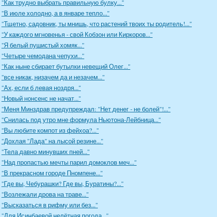
"Как трудно выбрать правильную булку..."
"В июле холодно, а в январе тепло..."
"Тщетно, садовник, ты мнишь, что растений твоих ты родитель!..."
"У каждого мгновенья - свой Кобзон или Киркоров..."
"Я белый пушистый хомяк..."
"Четыре чемодана чепухи..."
"Как ныне сбирает бутылки невещий Олег..."
"все никак, низачем да и незачем..."
"Ах, если б левая ноздря..."
"Новый нонсенс не начат..."
"Меня Минздрав предупреждал: "Нет денег - не болей"!..."
"Снилась под утро мне формула Ньютона-Лейбница..."
"Вы любите компот из фейхоа?..."
"Дохлая "Лада" на лысой резине..."
"Тела давно минувших пней..."
"Над пропастью мечты парил домоклов меч..."
"В прекрасном городе Пномпене..."
"Где вы, Чебурашки? Где вы, Буратины?..."
"Возлежали дрова на траве..."
"Высказаться в рифму или без..."
"Для Исинбаевой нелётная погода..."