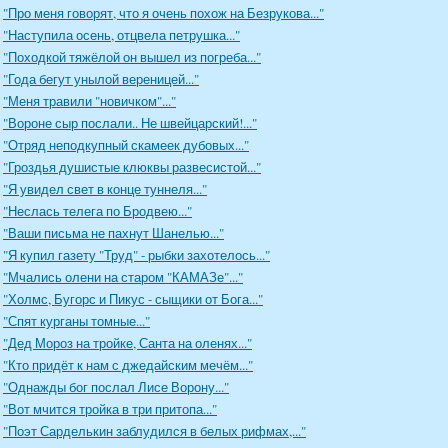
"Про меня говорят, что я очень похож на Безрукова..."
"Наступила осень, отцвела петрушка..."
"Походкой тяжёлой он вышел из погреба..."
"Года бегут унылой вереницей..."
"Меня травили "новичком"..."
"Вороне сыр послали.. Не швейцарский!..."
"Отряд неподкупный скамеек дубовых..."
"Гроздья душистые клюквы развесистой..."
"Я увидел свет в конце туннеля..."
"Неслась телега по Бродвею..."
"Ваши письма не пахнут Шанелью..."
"Я купил газету "Труд" - рыбки захотелось..."
"Мчались олени на старом "КАМАЗе"..."
"Холмс, Бугорс и Пикус - сыщики от Бога..."
"Спят курганы томные..."
"Дед Мороз на тройке, Санта на оленях..."
"Кто придёт к нам с джедайским мечём..."
"Однажды бог послал Лисе Ворону..."
"Вот мчится тройка в три притопа..."
"Поэт Сарделькин заблудился в белых рифмах,..."