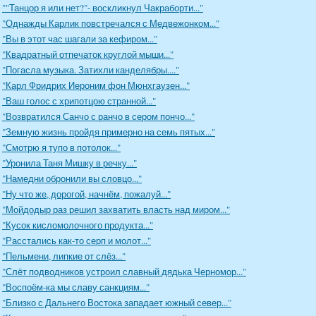
""Танцор я или нет?"- воскликнул Чакраборти..."
"Однажды Карлик повстречался с Медвежонком..."
"Вы в этот час шагали за кефиром..."
"Квадратный отпечаток круглой мыши..."
"Погасла музыка. Затихли канделябры...."
"Карл Фридрих Иероним фон Мюнхгаузен..."
"Ваш голос с хрипотцою странной..."
"Возвратился Санчо с ранчо в сером пончо..."
"Земную жизнь пройдя примерно на семь пятых..."
"Смотрю я тупо в потолок..."
"Уронила Таня Мишку в речку..."
"Намедни обронили вы словцо..."
"Ну что же, дорогой, начнём, пожалуй..."
"Мойдодыр раз решил захватить власть над миром..."
"Кусок кисломолочного продукта..."
"Расстались как-то серп и молот..."
"Пельмени, липкие от слёз..."
"Слёт подводников устроил славный дядька Черномор..."
"Воспоём-ка мы славу санкциям..."
"Близко с Дальнего Востока западает южный север..."