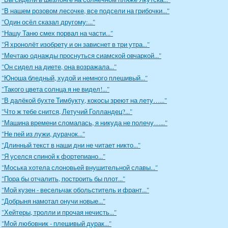
"В нашем розовом лесочке, все подсели на грибочки..."
"Один осёл сказал другому:..."
"Нашу Таню смех порвал на части..."
"Я хронолёт изобрету и он зависнет в три утра..."
"Мечтаю однажды проснуться сиамской овчаркой..."
"Он сидел на диете, она возражала..."
"Юноша бледный, худой и немного плешивый..."
"Такого цвета солнца я не видел!..."
"В далёкой бухте Тимбукту, кокосы зреют на лету…..."
"Что ж тебе снится, Летучий Голландец?..."
"Машина времени сломалась, я никуда не полечу…..."
"Не пей из лужи, дурачок..."
"Длинный текст в наши дни не читает никто..."
"Я уселся спиной к фортепиано..."
"Моська хотела слоновьей внушительной славы..."
"Пора бы отчалить, построить бы плот..."
"Мой кузен - весельчак обольститель и франт..."
"Добрыня намотал онучи новые..."
"Хейтеры, тролли и прочая нечисть..."
"Мой любовник - плешивый дурак..."