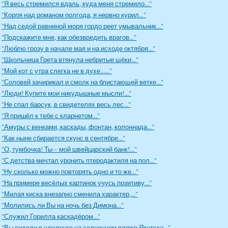
"Я весь стремился вдаль, куда меня стремило..."
"Корпя над романом полгода, я нервно курил..."
"Над седой равниной моря гордо реет умывальник..."
"Подскажите мне, как обезвредить врагов..."
"Люблю грозу в начале мая и на исходе октября..."
"Школьница Грета втянула небритые щёки..."
"Мой кот с утра слегка не в духе......"
"Соловей зачирикал и смолк на блистающей ветке..."
"Люди! Купите мои никудышные мысли!..."
"Не спал барсук, в свидетелях весь лес..."
"Я пришёл к тебе с кларнетом..."
"Амуры с венками, каскады, фонтан, колоннада..."
"Как ныне сбирается скунс в сентябре..."
"О, тумбочка! Ты – мой швейцарский банк!..."
"С детства мечтал уронить птеродактиля на пол..."
"Ну сколько можно повторять одно и то же..."
"На примере весёлых картинок учусь позитиву..."
"Милая киска внезапно сменила характер,..."
"Молились ли Вы на ночь без Димона..."
"Служил Горилла каскадёром..."
"Вы сидели в шезлонге на солнечном пляже Якутска..."