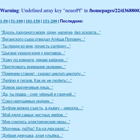
Warning
/homepages/22/d36880
: Undefined array key "neuerPf" in
1-50
|
51-100
|
101-150
|
151-200
| Последние:
"Вдоль лазурного моря, один, налегке, без эскорта..."
"Веганского сыра отведал Алёша Попович..."
"Ты приди ко мне, почисть селёдку..."
"Цыгане украли коня у кентавра..."
"Хожу по комнате, пинаю кабачки..."
"Притягивать внимание оковами..."
"Помянем старое! - сказал циклоп циклопу..."
"Люблю я тигров. Как их не любить!..."
"Домов задумчивые лица..."
"Да, ты права – снег чёрный и горячий..."
"Союз нерушимых индеек..."
"Бублик можно съесть, а дырку – никогда...."
"Мой дядя самых честных ямбов..."
"Мне снились электрические овцы..."
"Молчишь, паУза? Ха-ха два раза!..."
"Добрая девушка, злая улыбка..."