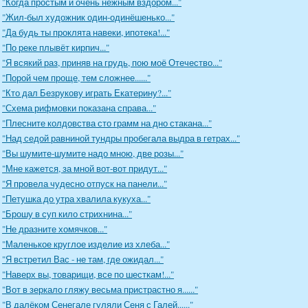
"Когда простым и очень нежным вздором..."
"Жил-был художник один-одинёшенько..."
"Да будь ты проклята навеки, ипотека!..."
"По реке плывёт кирпич..."
"Я всякий раз, приняв на грудь, пою моё Отечество..."
"Порой чем проще, тем сложнее......"
"Кто дал Безрукову играть Екатерину?..."
"Схема рифмовки показана справа..."
"Плесните колдовства сто грамм на дно стакана..."
"Над седой равниной тундры пробегала выдра в гетрах..."
"Вы шумите-шумите надо мною, две розы..."
"Мне кажется, за мной вот-вот придут..."
"Я провела чудесно отпуск на панели..."
"Петушка до утра хвалила кукуха..."
"Брошу в суп кило стрихнина..."
"Не дразните хомячков..."
"Маленькое круглое изделие из хлеба..."
"Я встретил Вас - не там, где ожидал..."
"Наверх вы, товарищи, все по шесткам!..."
"Вот в зеркало гляжу весьма пристрастно я......"
"В далёком Сенегале гуляли Сеня с Галей......"