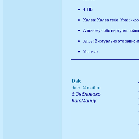
4. НБ
Халва! Халва тебе! Ура! :) кр
А почему себе виртуальнейшем
Alice! Виртуально это зависит
Увы и ах.
Dale
dale_@mail.ru
д.Зябликово
КатМанду