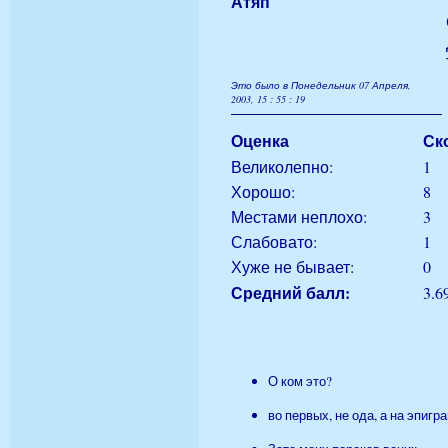
Атяп
Это было в Понедельник 07 Апреля,
2003, 15 : 55 : 19
Оценка
Ск
Великолепно:
1
Хорошо:
8
Местами неплохо:
3
Слабовато:
1
Хуже не бывает:
0
Средний балл:
3.6
О ком это?
во первых, не ода, а на эпигр