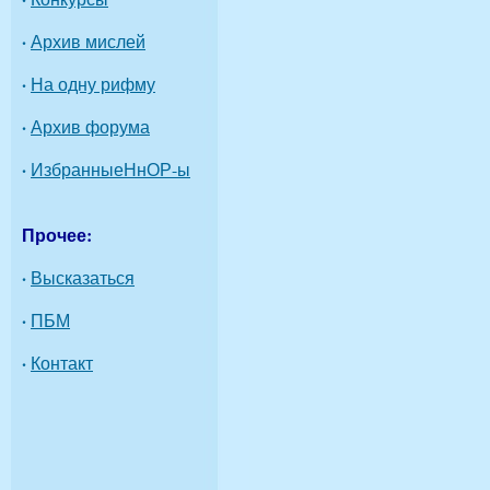
·
Архив мислей
·
На одну рифму
·
Архив форума
·
ИзбранныеНнОР-ы
Прочее:
·
Высказаться
·
ПБМ
·
Контакт