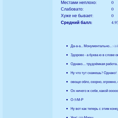
Местами неплохо:
0
Слабовато:
0
Хуже не бывает:
0
Средний балл:
4.9
Да-а-а... Монументально... :-) /
Здорово - а буква ю в слове 
Однако.... трудоёмкая работа..
Ну что тут скажешь? Однако!
овоще обло, озорно, огромно, 
Ох ничего ж себе, какой оооооо
О-5/М-Р
Ну вот как теперь с этим конк
Ура! :)))) Марш.