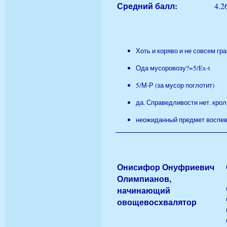
Средний балл:
4.2
Хоть и коряво и не совсем гра
Ода мусоровозу?=5/Ex-t
5/М-Р (за мусор поглотит)
да. Справедливости нет. кро
неожиданный предмет воспева
Онисифор Онуфриевич
Олимпианов,
начинающий
овощевосхвалятор