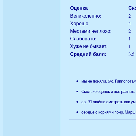
Оценка
Ск
Великолепно:
2
Хорошо:
4
Местами неплохо:
2
Слабовато:
1
Хуже не бывает:
1
Средний балл:
3.5
мы не поняли. б/о. Гиппопота
Сколько оценок и все разные. Н
ср. "Я люблю смотреть как ум
сердце с корнями понр. Марш