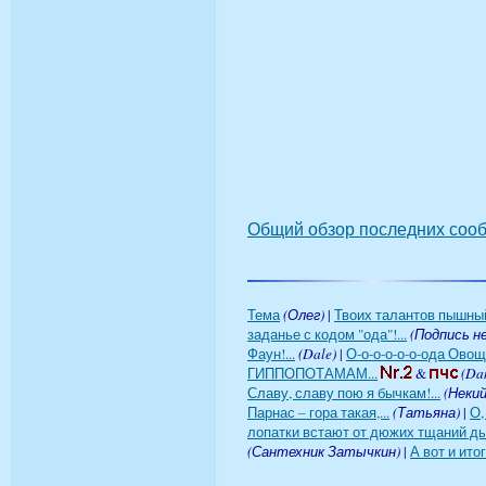
Общий обзор последних соо
Тема
(Олег)
|
Твоих талантов пышный
заданье с кодом "ода"!...
(Подпись н
Фаун!...
(Dale)
|
О-о-о-о-о-о-ода Овощ
ГИППОПОТАМАМ...
&
(Dan
Славу, славу пою я бычкам!...
(Неки
Парнас – гора такая,...
(Татьяна)
|
О,
лопатки встают от дюжих тщаний дыб
(Сантехник Затычкин)
|
А вот и итоги