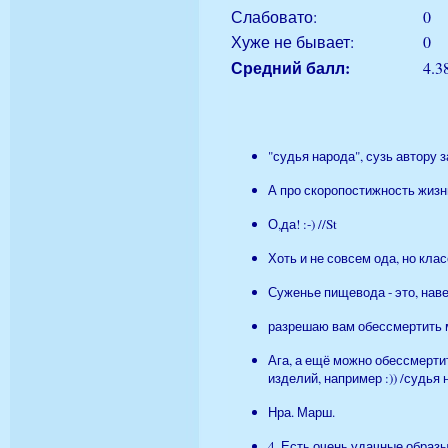
Слабовато:
0
Хуже не бывает:
0
Средний балл:
4.3
"судья народа", сузь автору за
А про скоропостижность жизн
О,да! :-) //St
Хоть и не совсем ода, но кла
Суженье пищевода - это, навер
разрешаю вам обессмертить 
Ага, а ещё можно обессмерти
изделий, например :)) /судья 
Нра. Марш.
4. Есть очень удачные обра