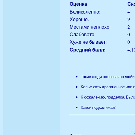
Оценка
Ск
Великолепно:
4
Хорошо:
9
Местами неплохо:
2
Слабовато:
0
Хуже не бывает:
0
Средний балл:
4.1
Такие люди однозначно люби
Колье хоть драгоценное или п
К сожалению, подделка. Были 
Какой подхалимаж!