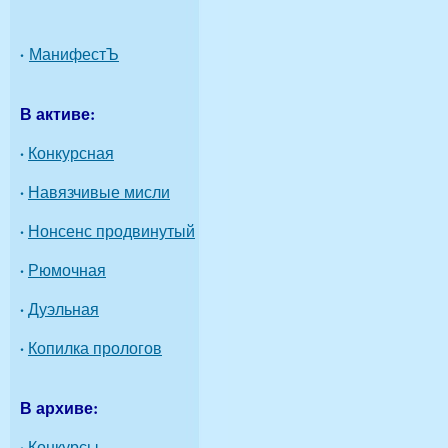
·
МанифестЪ
В активе:
·
Конкурсная
·
Навязчивые мисли
·
Нонсенс продвинутый
·
Рюмочная
·
Дуэльная
·
Копилка прологов
В архиве:
·
Конкурсы