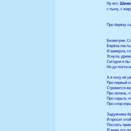
Шизе
Ну вот,
с пылу, с жар
Про берёзу (г
Безветрие. С
Берёза листь
И замерла, г
Уснула, дрем
Сегодня я бы
Но до поэта н
А я хочу её у
Про первый со
Стремится вв
Про зелень, ч
Про серьги, ч
Про спор кор
Задумчива бе
И просит это
Послать приве
Я знаю эту пр