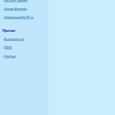
·
На одну рифму
·
Архив форума
·
ИзбранныеНнОР-ы
Прочее:
·
Высказаться
·
ПБМ
·
Контакт