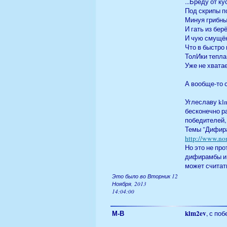
...Бреду от ку
Под скрипы п
Минуя грибны
И гать из бер
И чую смущё
Что в быстро
ТолИки тепла
Уже не хватае
А вообще-то с
Углеславу kl
бесконечно р
победителей,
Темы "Дифира
http://www.no
Но это не про
дифирамбы и о
может считат
Это было во Вторник 12
Ноября, 2013
14:04:00
М-В
klm2ev
, с поб