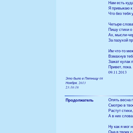
Нам есть куда
Я привыкаю к
Что без тебя
Четыре слова
Пишу стихи о 
Ах, мысли-чер
За пазухой пр
Им что-то ме
Взмахнув теб
Зажат кулак 
Привет, пока
09.11.2013
Это было в Пятницу 08
Ноября, 2013
23:10:18
Продолжатель
Опять весна 
Смотрю в твоё
Растут стихи
А в них слова
Ну как я мог 
Она в твоих с