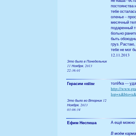
не наша - ест
постоянства и
тебе осталась
оленье – прост
месячный тел
подаренный те
больно ранит
быть обоюдны
груз. Растаю,
тебе не мог 
12.11.2013
Это было в Понедельник
11 Ноября, 2013
22:36:01
Герасим online
толИка — удар
http://www.gra
lop=x&bts=
Это было во Вторник 12
Ноября, 2013
03:08:34
Ефим Неспеша
А ещё можно 
В моём карма