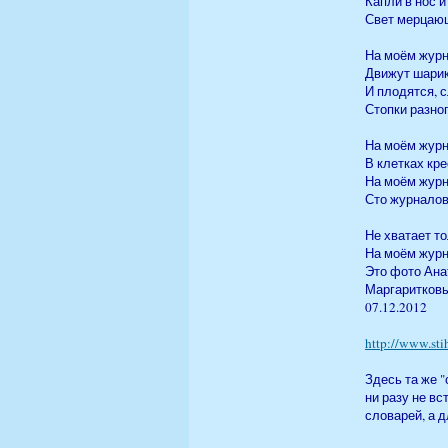
Капли в нос и
Свет мерцающ
На моём жур
Движут шарик
И плодятся, с
Стопки разног
На моём жур
В клетках кре
На моём жур
Сто журналов 
Не хватает т
На моём журн
Это фото Ана
Маргаритковы
07.12.2012
http://www.stih
Здесь та же "
ни разу не вс
словарей, а д