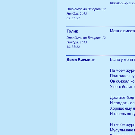
поскольку я 
Это было во Вторник 12
Ноября, 2013
03:27:57
Толик
Можно вместо 
Это было во Вторник 12
Ноября, 2013
10:25:22
Дима Висмонт
Было у меня 
На моём жур
Притаился пу
Он сбежал ко
У него болит 
Достают бедн
И солдаты ал
Хорошо ему н
И теперь он т
На моём жур
Мусульмане и