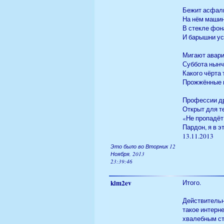
Бежит асфаль
На нём машин
В стекле фон
И барышни ус
Мигают авари
Суббота нынч
Какого чёрта 
Прожжённые 
Профессии д
Открыт для те
«Не пропадёт
Пардон, я в э
13.11.2013
Это было во Вторник 12
Ноября, 2013
23:39:46
klm2ev
Итого.
Действительно
такое интерн
хвалебным ст