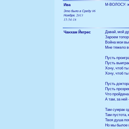
Ива
М-ВОЛОСУ: жи
Это было в Среду 06
Ноября, 2013
15:54:18
Чанхам Йегрес
Давай, мой др
Зароем топор
Война мои вы
Мне тяжело ве
Пусть проигра
Пусть выигра
Хочу, чтоб ты
Хочу, чтоб ты
Пусть доктор
Пусть прозре
Что пройдена
А там, за ней
Там сумрак о
Там пустота, 
Твоя душа по
Но мы былое 