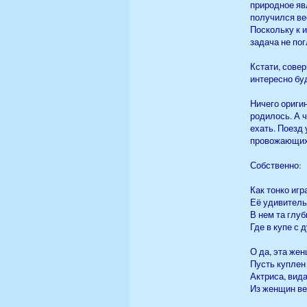
природное явл
получился ве
Поскольку к 
задача не по
Кстати, сове
интересно бу
Ничего оригин
родилось. А ч
ехать. Поезд
провожающих.
Собственно:
Как тонко игр
Её удивитель
В нем та глу
Где в купе с 
О да, эта же
Пусть куплен
Актриса, вид
Из женщин ве