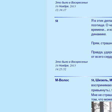
Это было в Воскресенье
10 Ноября, 2013
12:39:17
St
Я в этих дела
поэтище. О ч
времени... и 
динамике.
Прям, страшн
Правда, удер
от всего серд
Это было в Воскресенье
10 Ноября, 2013
14:25:52
М-Волос
St, Шизель, 
воспринимаю 
привыкнуть),
Мне не страш
том, что може