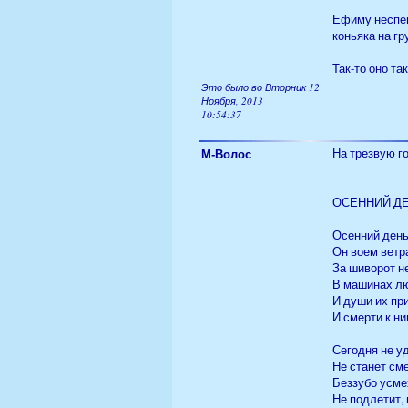
Ефиму неспеш
коньяка на гр
Так-то оно та
Это было во Вторник 12
Ноября, 2013
10:54:37
М-Волос
На трезвую го
ОСЕННИЙ Д
Осенний день 
Он воем ветр
За шиворот н
В машинах лю
И души их пр
И смерти к ни
Сегодня не уд
Не станет сме
Беззубо усме
Не подлетит, 