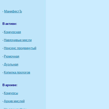
·
МанифестЪ
В активе:
·
Конкурсная
·
Навязчивые мисли
·
Нонсенс продвинутый
·
Рюмочная
·
Дуэльная
·
Копилка прологов
В архиве:
·
Конкурсы
·
Архив мислей