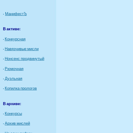
·
МанифестЪ
В активе:
·
Конкурсная
·
Навязчивые мисли
·
Нонсенс продвинутый
·
Рюмочная
·
Дуэльная
·
Копилка прологов
В архиве:
·
Конкурсы
·
Архив мислей