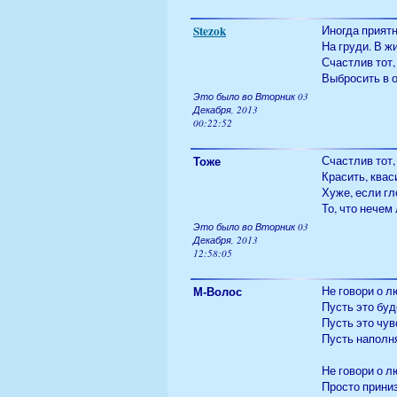
Stezok
Иногда приятн
На груди. В ж
Счастлив тот,
Выбросить в о
Это было во Вторник 03
Декабря, 2013
00:22:52
Тоже
Счастлив тот,
Красить, кваси
Хуже, если гл
То, что нечем
Это было во Вторник 03
Декабря, 2013
12:58:05
М-Волос
Не говори о л
Пусть это буд
Пусть это чув
Пусть наполн
Не говори о л
Просто приниз