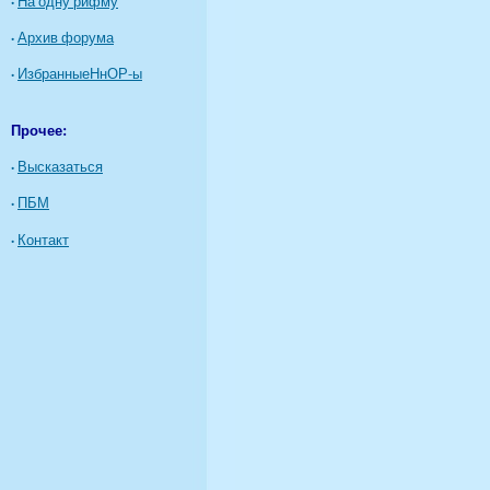
·
На одну рифму
·
Архив форума
·
ИзбранныеНнОР-ы
Прочее:
·
Высказаться
·
ПБМ
·
Контакт