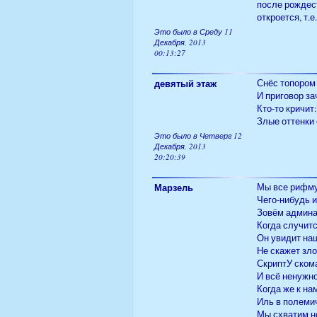
после рождест
откроется, т.
Это было в Среду 11
Декабря, 2013
00:13:27
девятый этаж
Снёс топором
И приговор за
Кто-то кричит
Злые оттенк
Это было в Четверг 12
Декабря, 2013
20:20:39
Марзель
Мы все рифму
Чего-нибудь и
Зовём админа
Когда случитс
Он увидит на
Не скажет зло
СкриптУ скома
И всё ненужно
Когда же к на
Иль в полеми
Мы схватим но