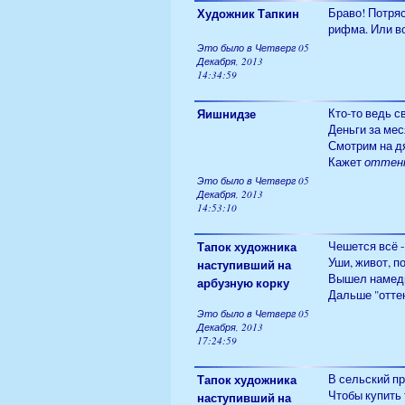
Художник Тапкин
Браво! Потряс
рифма. Или во
Это было в Четверг 05
Декабря, 2013
14:34:59
Яишнидзе
Кто-то ведь с
Деньги за меся
Смотрим на дя
Кажет
оттенк
Это было в Четверг 05
Декабря, 2013
14:53:10
Тапок художника
Чешется всё - 
Уши, живот, по
наступивший на
Вышел намедни
арбузную корку
Дальше "оттен
Это было в Четверг 05
Декабря, 2013
17:24:59
Тапок художника
В сельский пр
Чтобы купить
наступивший на