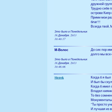
дружной груп
Трудно себе п
острове Кипр 
Прими мои ра
благ!!!
Всегда твой, 
Это было в Понедельник
16 Декабря, 2013
10:40:17
М-Волос
До сих пор им
долго мы все 
Это было в Понедельник
16 Декабря, 2013
10:46:06
Stezok
Когда б я был
И был бы ску
Когда б имел 
Владел киянк
То без сомнен
Монументаль
"Ты просто у
И лучшая из в