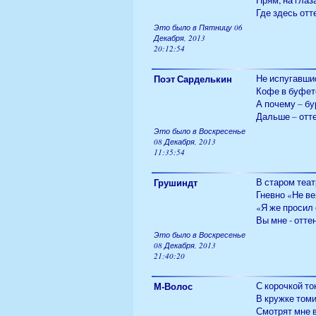
Прям, на глаз
Где здесь от
Это было в Пятницу 06
Декабря, 2013
20:12:54
Поэт Сарделькин
Не испугавши
Кофе в буфет
А почему – бу
Дальше – отт
Это было в Воскресенье
08 Декабря, 2013
11:35:54
Грушиндт
В старом теат
Гневно «Не ве
«Я же просил 
Вы мне - отт
Это было в Воскресенье
08 Декабря, 2013
21:40:20
М-Волос
С корочкой то
В кружке томи
Смотрят мне в