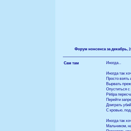
Форум нонсенса за декабрь, 2
Сам там
Иногда...
Иногда так хо
Просто взять 
Вырвать преж
Опуститься с 
Рёбра пересч
Перейти запр
Доиграть уби
С кровью, под
Иногда так хо
Мальчиком, н