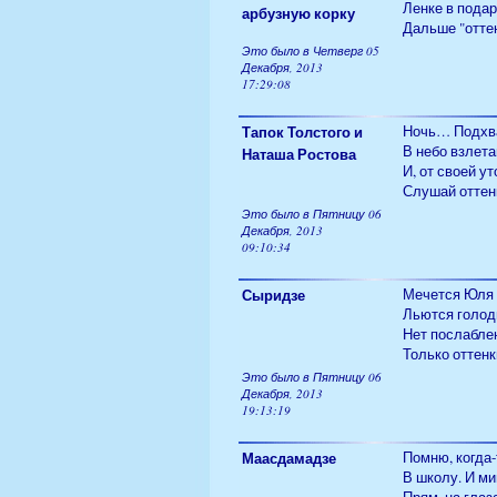
Ленке в подар
арбузную корку
Дальше "оттен
Это было в Четверг 05
Декабря, 2013
17:29:08
Тапок Толстого и
Ночь… Подхва
В небо взлет
Наташа Ростова
И, от своей у
Слушай оттен
Это было в Пятницу 06
Декабря, 2013
09:10:34
Сыридзе
Мечется Юля 
Льются голод
Нет послабле
Только оттен
Это было в Пятницу 06
Декабря, 2013
19:13:19
Маасдамадзе
Помню, когда-
В школу. И ми