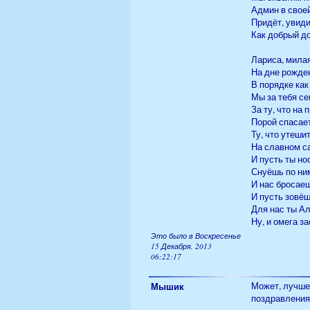
Админ в свое
Придёт, увиди
Как добрый до
Лариса, мила
На дне рожде
В порядке ка
Мы за тебя се
За ту, что на
Порой спасает
Ту, что утеши
На славном с
И пусть ты но
Снуёшь по ни
И нас бросаеш
И пусть зовё
Для нас ты Ал
Ну, и омега з
Это было в Воскресенье
15 Декабря, 2013
06:22:17
Мышик
Может, лучше 
поздравления