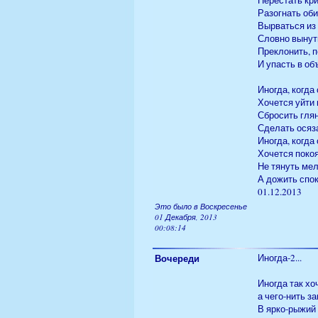
Перестать кри
Разогнать об
Вырваться из 
Словно вынут
Преклонить, 
И упасть в об
Иногда, когда
Хочется уйти 
Сбросить глян
Сделать осяз
Иногда, когда
Хочется покоя
Не тянуть ме
А дожить спок
01.12.2013
Это было в Воскресенье
01 Декабря, 2013
00:08:14
Вочереди
Иногда-2...
Иногда так х
а чего-нить з
В ярко-рыжий 