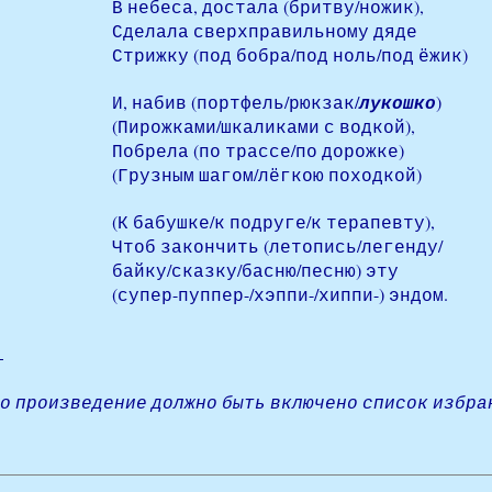
В небеса, достала (бритву/ножик),
Сделала сверхправильному дяде
Стрижку (под бобра/под ноль/под ёжик)
И, набив (портфель/рюкзак/
лукошко
)
(Пирожками/шкаликами с водкой),
Побрела (по трассе/по дорожке)
(Грузным шагом/лёгкою походкой)
(К бабушке/к подруге/к терапевту),
Чтоб закончить (летопись/легенду/
байку/сказку/басню/песню) эту
(супер-пуппер-/хэппи-/хиппи-) эндом.
это произведение должно быть включено список избра