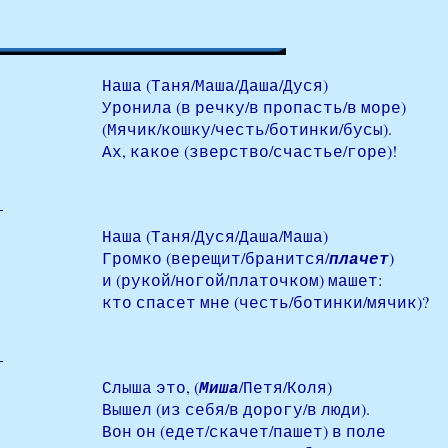
Наша (Таня/Маша/Даша/Дуся)
Уронила (в речку/в пропасть/в море)
(Мячик/кошку/честь/ботинки/бусы).
Ах, какое (зверство/счастье/горе)!
Наша (Таня/Дуся/Даша/Маша)
Громко (верещит/бранится/
плачет
)
и (рукой/ногой/платочком) машет:
кто спасет мне (честь/ботинки/мячик)?
Слыша это, (
Миша
/Петя/Коля)
Вышел (из себя/в дорогу/в люди).
Вон он (едет/скачет/пашет) в поле