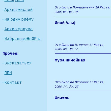
Это было в Понедельник 20 Марта,
·
Архив мислей
2006, 05 : 04 : 48
·
На одну рифму
Иной Альф
·
Архив форума
·
ИзбранныеНнОР-ы
Это было во Вторник 21 Марта,
2006, 00 : 30 : 55
Прочее:
Муза ничейная
·
Высказаться
·
ПБМ
·
Контакт
Это было во Вторник 21 Марта,
2006, 14 : 50 : 25
Шизель