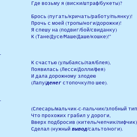
Где возьму я (виски/штраф/букеты)?
Брось (пугать/кричать/работу/пьянку)!
Прочь с моей (тропы/ноги/дорожки)!
Я спешу на (подвиг/бой/свиданку)
К (Тане/Дусе/Маше/Даше/кошке)!"
К счастью (улыбаясь/лая/блея),
Появилась (Лесси/Долли/фея)
И дала дорожному злодею
(Лапу/
денег
стопочку/по шее).
(Слесарь/мальчик-с-пальчик/злобный тип
Что прохожих грабил у дороги,
Вверх подбросив (китель/чепчик/лифчик)
Сделал (нужный
вывод
/сальто/ноги).