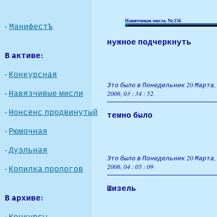
Навязчивая мисль Nr.156
·
МанифестЪ
нужное подчеркнуть
В активе:
·
Конкурсная
Это было в Понедельник 20 Марта,
·
Навязчивые мисли
2006, 03 : 34 : 52
·
Нонсенс продвинутый
темно было
·
Рюмочная
·
Дуэльная
Это было в Понедельник 20 Марта,
2006, 04 : 05 : 09
·
Копилка прологов
Шизель
В архиве:
·
Конкурсы