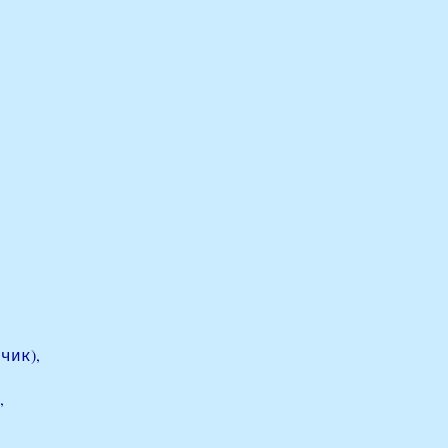
чик),
,