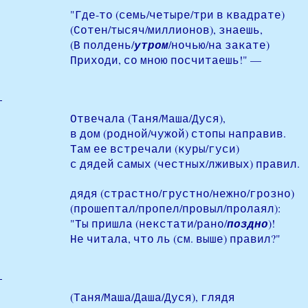
"Где-то (семь/четыре/три в квадрате)
(Сотен/тысяч/миллионов), знаешь,
(В полдень/
утром
/ночью/на закате)
Приходи, со мною посчитаешь!" —
Отвечала (Таня/Маша/Дуся),
в дом (родной/чужой) стопы направив.
Там ее встречали (куры/гуси)
с дядей самых (честных/лживых) правил.
дядя (страстно/грустно/нежно/грозно)
(прошептал/пропел/провыл/пролаял):
"Ты пришла (некстати/рано/
поздно
)!
Не читала, что ль (см. выше) правил?"
(Таня/Маша/Даша/Дуся), глядя