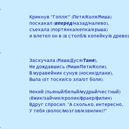
Крикнув "Гопля!" (Петя/Коля/Миша)
поскакал (
вперед
/назад/налево),
съехала (портянка/кепка/крыша)
и влетел он в (в столб/в копейку/в древо).
Заскучала (Маша/Дуся/
Таня
),
Не дождавшись (Миши/Пети/Коли),
В муравейник сунув (носик/длани),
Выла (от тоски/со зла/от боли).
Некий (пьяный/белый/мудрый/честный)
(ёжик/зайчик/кролик/фраер/филин)
Вдруг спросил: "А сколько, интересно,
У тебя (волос/мозгов/извилин)?"