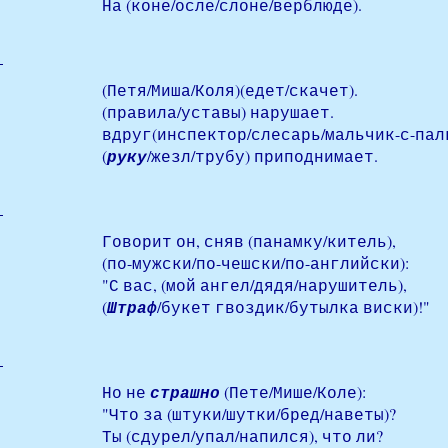
На (коне/осле/слоне/верблюде).
(Петя/Миша/Коля)(едет/скачет).
(правила/уставы) нарушает.
вдруг(инспектор/слесарь/мальчик-с-пал
(
руку
/жезл/трубу) приподнимает.
Говорит он, сняв (панамку/китель),
(по-мужски/по-чешски/по-английски):
"С вас, (мой ангел/дядя/нарушитель),
(
Штраф
/букет гвоздик/бутылка виски)!"
Но не
страшно
(Пете/Мише/Коле):
"Что за (штуки/шутки/бред/наветы)?
Ты (сдурел/упал/напился), что ли?