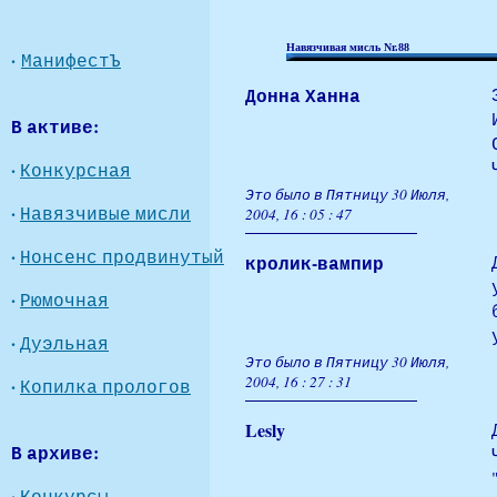
Навязчивая мисль Nr.88
·
МанифестЪ
Донна Ханна
В активе:
·
Конкурсная
Это было в Пятницу 30 Июля,
·
Навязчивые мисли
2004, 16 : 05 : 47
·
Нонсенс продвинутый
кролик-вампир
·
Рюмочная
·
Дуэльная
Это было в Пятницу 30 Июля,
2004, 16 : 27 : 31
·
Копилка прологов
Lesly
В архиве:
·
Конкурсы