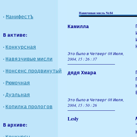
Навязчивая мисль Nr.84
·
МанифестЪ
Камилла
В активе:
·
Конкурсная
Это было в Четверг 08 Июля,
·
Навязчивые мисли
2004, 15 : 26 : 37
·
Нонсенс продвинутый
дядя Хмара
·
Рюмочная
·
Дуэльная
Это было в Четверг 08 Июля,
2004, 15 : 50 : 26
·
Копилка прологов
Lesly
В архиве:
·
Конкурсы