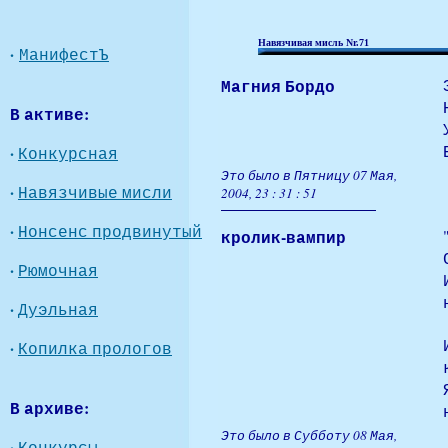
Навязчивая мисль Nr.71
·
МанифестЪ
Магния Бордо
В активе:
·
Конкурсная
Это было в Пятницу 07 Мая,
·
Навязчивые мисли
2004, 23 : 31 : 51
·
Нонсенс продвинутый
кролик-вампир
·
Рюмочная
·
Дуэльная
·
Копилка прологов
В архиве:
Это было в Субботу 08 Мая,
·
Конкурсы