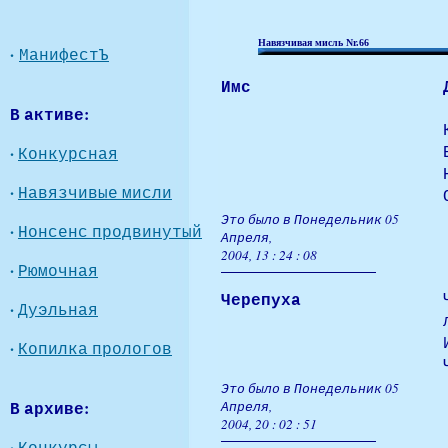
Навязчивая мисль Nr.66
·
МанифестЪ
Имс
В активе:
·
Конкурсная
·
Навязчивые мисли
Это было в Понедельник 05
·
Нонсенс продвинутый
Апреля,
2004, 13 : 24 : 08
·
Рюмочная
Черепуха
·
Дуэльная
·
Копилка прологов
Это было в Понедельник 05
В архиве:
Апреля,
2004, 20 : 02 : 51
·
Конкурсы