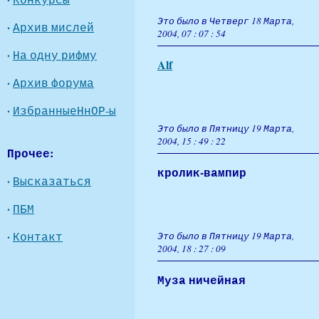
Это было в Четверг 18 Марта,
·
Архив мислей
2004, 07 : 07 : 54
·
На одну рифму
Alf
·
Архив форума
·
ИзбранныеНнОР-ы
Это было в Пятницу 19 Марта,
2004, 15 : 49 : 22
Прочее:
кролик-вампир
·
Высказаться
·
ПБМ
·
Контакт
Это было в Пятницу 19 Марта,
2004, 18 : 27 : 09
Муза ничейная