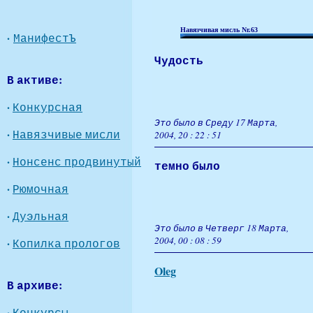
Навязчивая мисль Nr.63
·
МанифестЪ
Чудость
В активе:
·
Конкурсная
Это было в Среду 17 Марта,
·
Навязчивые мисли
2004, 20 : 22 : 51
·
Нонсенс продвинутый
темно было
·
Рюмочная
·
Дуэльная
Это было в Четверг 18 Марта,
2004, 00 : 08 : 59
·
Копилка прологов
Oleg
В архиве:
·
Конкурсы