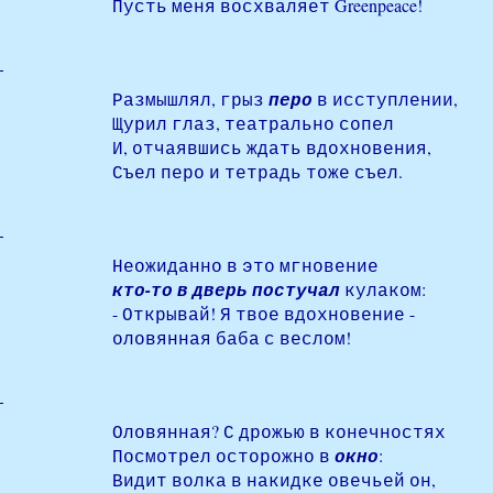
Пусть меня восхваляет Greenpeace!
Размышлял, грыз
перо
в исступлении,
Щурил глаз, театрально сопел
И, отчаявшись ждать вдохновения,
Съел перо и тетрадь тоже съел.
Неожиданно в это мгновение
кто-то в дверь постучал
кулаком:
- Открывай! Я твое вдохновение -
оловянная баба с веслом!
Оловянная? С дрожью в конечностях
Посмотрел осторожно в
окно
:
Видит волка в накидке овечьей он,