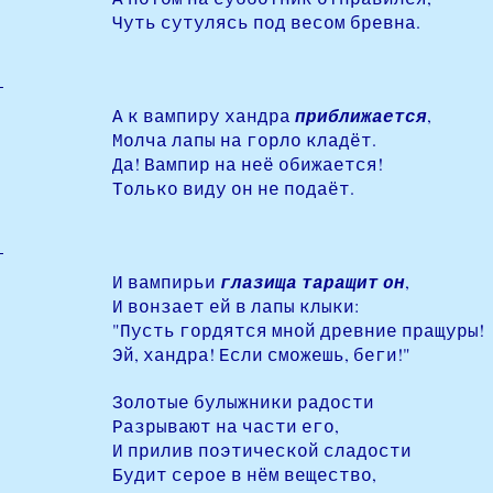
Чуть сутулясь под весом бревна.
А к вампиру хандра
приближается
,
Молча лапы на горло кладёт.
Да! Вампир на неё обижается!
Только виду он не подаёт.
И вампирьи
глазища таращит он
,
И вонзает ей в лапы клыки:
"Пусть гордятся мной древние пращуры!
Эй, хандра! Если сможешь, беги!"
Золотые булыжники радости
Разрывают на части его,
И прилив поэтической сладости
Будит серое в нём вещество,