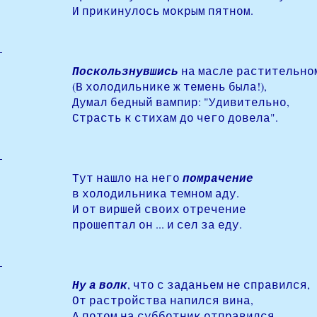
И прикинулось мокрым пятном.
Поскользнувшись
на масле растительно
(В холодильнике ж темень была!),
Думал бедный вампир: "Удивительно,
Страсть к стихам до чего довела".
Тут нашло на него
помрачение
в холодильника темном аду.
И от виршей своих отречение
прошептал он ... и сел за еду.
Ну а волк
, что с заданьем не справился,
От растройства напился вина,
А потом на субботник отправился,