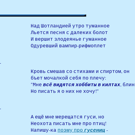
Над Шотландией утро туманное
Льется песня с далеких болот
И вершит злодеянье гуманное
Одуревший вампир-рифмоплет
Кровь смешав со стихами и спиртом, он
бъет мочалкой себя по плечу:
"Мне
всё видятся хоббиты в килтах
, блин
Но писать я о них не хочу!"
А ещё мне мерещатся гуси, но
Неохота писать мне про птиц!
Напишу-ка
поэму про
гусениц
-