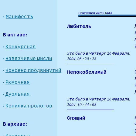
Навязчивая мисль Nr.61
·
МанифестЪ
Любитель
В активе:
·
Конкурсная
Это было в Четверг 26 Февраля,
·
Навязчивые мисли
2004, 08 : 20 : 28
·
Нонсенс продвинутый
Непокобелимый
·
Рюмочная
·
Дуэльная
Это было в Четверг 26 Февраля,
2004, 10 : 44 : 08
·
Копилка прологов
Спящий
В архиве:
·
Конкурсы