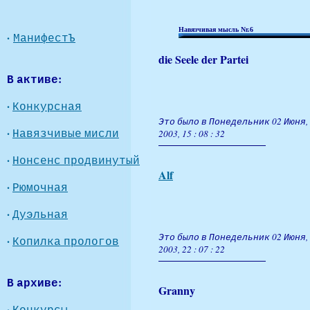
Навязчивая мысль Nr.6
·
МанифестЪ
die Seele der Partei
В активе:
·
Конкурсная
Это было в Понедельник 02 Июня,
·
Навязчивые мисли
2003, 15 : 08 : 32
·
Нонсенс продвинутый
Alf
·
Рюмочная
·
Дуэльная
Это было в Понедельник 02 Июня,
·
Копилка прологов
2003, 22 : 07 : 22
В архиве:
Granny
·
Конкурсы