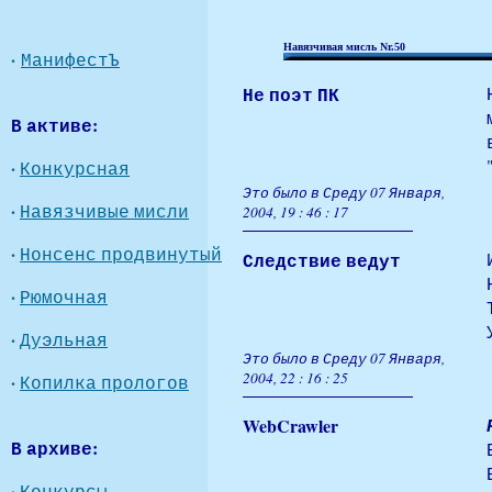
Навязчивая мисль Nr.50
·
МанифестЪ
Не поэт ПК
В активе:
·
Конкурсная
Это было в Среду 07 Января,
·
Навязчивые мисли
2004, 19 : 46 : 17
·
Нонсенс продвинутый
Следствие ведут
·
Рюмочная
·
Дуэльная
Это было в Среду 07 Января,
2004, 22 : 16 : 25
·
Копилка прологов
WebCrawler
В архиве:
·
Конкурсы