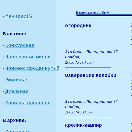
Навязчивая мисль Nr.40
·
МанифестЪ
огородник
В активе:
·
Конкурсная
Это было в Понедельник 17
·
Навязчивые мисли
Ноября,
2003, 13 : 01 : 59
·
Нонсенс продвинутый
Озверевшие Колобки
·
Рюмочная
(
·
Дуэльная
Это было в Понедельник 17
·
Копилка прологов
Ноября,
2003, 14 : 31 : 06
В архиве:
кролик-вампир
·
Конкурсы