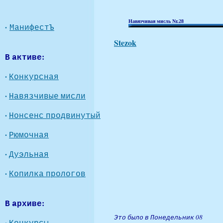
Навязчивая мисль Nr.28
·
МанифестЪ
Stezok
В активе:
·
Конкурсная
·
Навязчивые мисли
·
Нонсенс продвинутый
·
Рюмочная
·
Дуэльная
·
Копилка прологов
В архиве:
Это было в Понедельник 08
·
Конкурсы