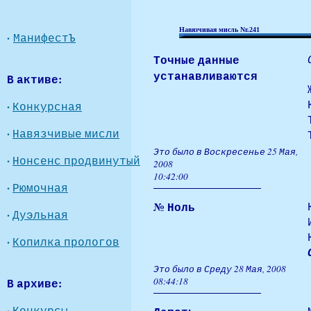
Навязчивая мисль Nr.241
·
МанифестЪ
Точные данные
устанавливаются
В активе:
·
Конкурсная
·
Навязчивые мисли
Это было в Воскресенье 25 Мая,
·
Нонсенс продвинутый
2008
10:42:00
·
Рюмочная
№ Ноль
·
Дуэльная
·
Копилка прологов
Это было в Среду 28 Мая, 2008
В архиве:
08:44:18
·
Конкурсы