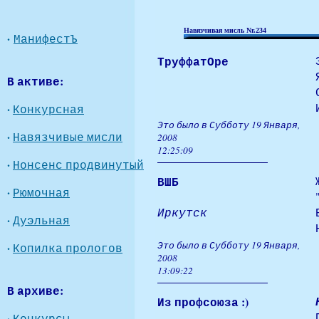
Навязчивая мисль Nr.234
·
МанифестЪ
ТруффатОре
В активе:
·
Конкурсная
Это было в Субботу 19 Января,
·
Навязчивые мисли
2008
12:25:09
·
Нонсенс продвинутый
ВШБ
·
Рюмочная
Иркутск
·
Дуэльная
Это было в Субботу 19 Января,
·
Копилка прологов
2008
13:09:22
В архиве:
Из профсоюза :)
·
Конкурсы