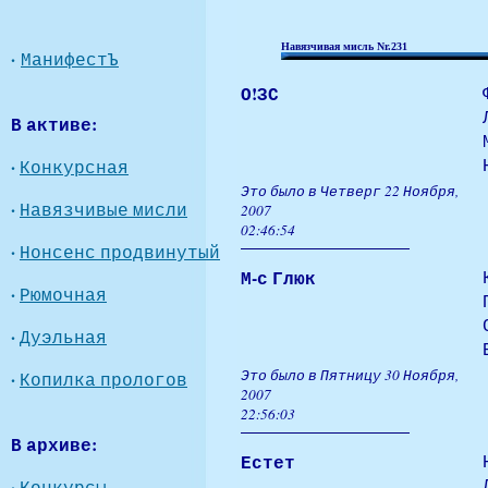
Навязчивая мисль Nr.231
·
МанифестЪ
О!ЗС
В активе:
·
Конкурсная
Это было в Четверг 22 Ноября,
·
Навязчивые мисли
2007
02:46:54
·
Нонсенс продвинутый
М-с Глюк
·
Рюмочная
·
Дуэльная
Это было в Пятницу 30 Ноября,
·
Копилка прологов
2007
22:56:03
В архиве:
Естет
·
Конкурсы