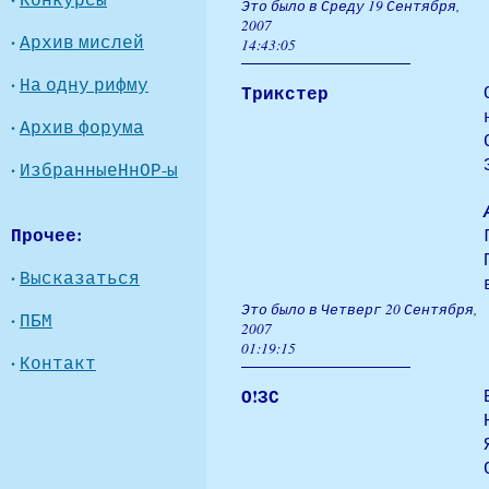
Это было в Среду 19 Сентября,
2007
·
Архив мислей
14:43:05
·
На одну рифму
Трикстер
·
Архив форума
·
ИзбранныеНнОР-ы
Прочее:
·
Высказаться
Это было в Четверг 20 Сентября,
·
ПБМ
2007
01:19:15
·
Контакт
О!ЗС