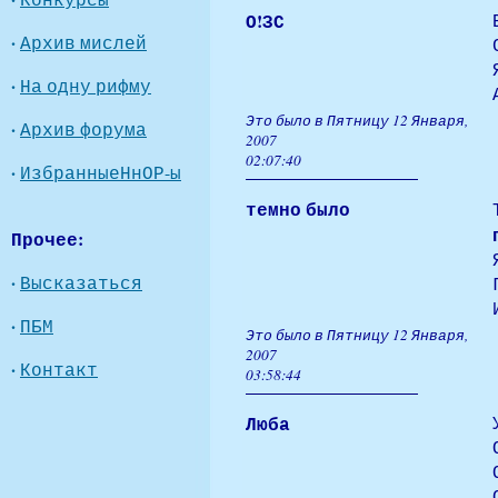
О!ЗС
·
Архив мислей
·
На одну рифму
Это было в Пятницу 12 Января,
·
Архив форума
2007
02:07:40
·
ИзбранныеНнОР-ы
темно было
Прочее:
·
Высказаться
·
ПБМ
Это было в Пятницу 12 Января,
2007
·
Контакт
03:58:44
Люба