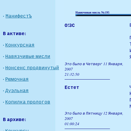
Навязчивая мисль Nr.195
·
МанифестЪ
О!ЗС
В активе:
·
Конкурсная
·
Навязчивые мисли
Это было в Четверг 11 Января,
·
Нонсенс продвинутый
2007
21:32:50
·
Рюмочная
Естет
·
Дуэльная
·
Копилка прологов
Это было в Пятницу 12 Января,
В архиве:
2007
01:00:24
·
Конкурсы