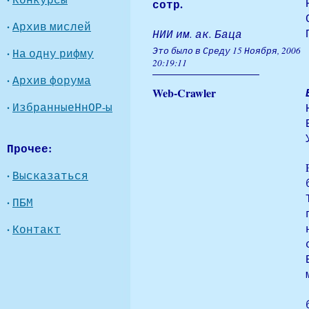
сотр.
·
Архив мислей
НИИ им. ак. Баца
Это было в Среду 15 Ноября, 2006
·
На одну рифму
20:19:11
·
Архив форума
Web-Crawler
·
ИзбранныеНнОР-ы
Прочее:
·
Высказаться
·
ПБМ
·
Контакт