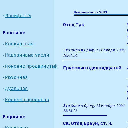
Навязчивая мисль Nr.189
·
МанифестЪ
Отец Тук
В активе:
·
Конкурсная
Это было в Среду 15 Ноября, 2006
·
Навязчивые мисли
16:01:36
·
Нонсенс продвинутый
Графоман одиннадцатый
·
Рюмочная
·
Дуэльная
·
Копилка прологов
Это было в Среду 15 Ноября, 2006
18:16:23
В архиве:
Св. Отец Браун, ст. н.
·
Конкурсы