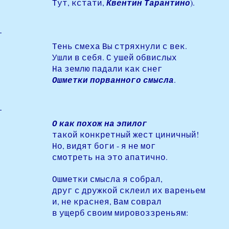
Тут, кстати,
Квентин Тарантино
).
Тень смеха Вы стряхнули с век.
Ушли в себя. С ушей обвислых
На землю падали как снег
Ошметки порванного смысла
.
О как похож на эпилог
такой конкретный жест циничный!
Но, видят боги - я не мог
смотреть на это апатично.
Ошметки смысла я собрал,
друг с дружкой склеил их вареньем
и, не краснея, Вам соврал
в ущерб своим мировоззреньям: