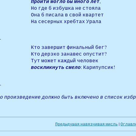
Пройти могло бы много лет
,
Но где б избушка не стояла
Она б писала в свой квартет
На сесерных хребтах Урала
Кто завершит финальный бег?
Кто дерзко занавес опустит?
Тут может каждый человек
воскликнуть смело
: Карипупсик!
то произведение должно быть включено в список изб
Предыдущая навязчивая мисль
|
Оглавл