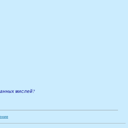
ранных мислей?
ение