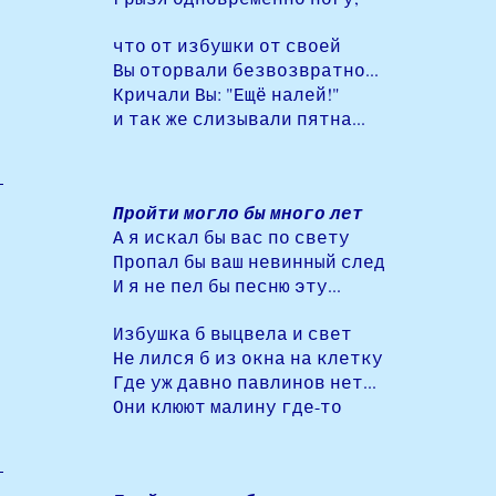
что от избушки от своей
Вы оторвали безвозвратно...
Кричали Вы: "Ещё налей!"
и так же слизывали пятна...
Пройти могло бы много лет
А я искал бы вас по свету
Пропал бы ваш невинный след
И я не пел бы песню эту...
Избушка б выцвела и свет
Не лился б из окна на клетку
Где уж давно павлинов нет...
Они клюют малину где-то