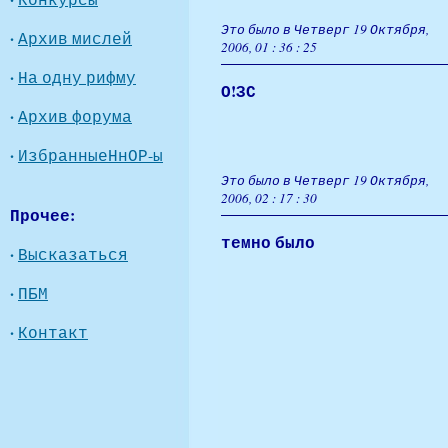
Это было в Четверг 19 Октября,
·
Архив мислей
2006, 01 : 36 : 25
·
На одну рифму
О!ЗС
·
Архив форума
·
ИзбранныеНнОР-ы
Это было в Четверг 19 Октября,
2006, 02 : 17 : 30
Прочее:
темно было
·
Высказаться
·
ПБМ
·
Контакт