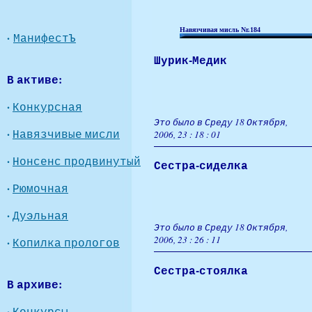
Навязчивая мисль Nr.184
·
МанифестЪ
Шурик-Медик
В активе:
·
Конкурсная
Это было в Среду 18 Октября,
·
Навязчивые мисли
2006, 23 : 18 : 01
·
Нонсенс продвинутый
Сестра-сиделка
·
Рюмочная
·
Дуэльная
Это было в Среду 18 Октября,
2006, 23 : 26 : 11
·
Копилка прологов
Сестра-стоялка
В архиве:
·
Конкурсы