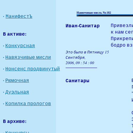
Навязчивая мисль Nr.182
·
МанифестЪ
Иван-Санитар
Привезл
к нам се
В активе:
Прикрепи
бодро вз
·
Конкурсная
Это было в Пятницу 15
·
Навязчивые мисли
Сентября,
2006, 09 : 54 : 00
·
Нонсенс продвинутый
·
Рюмочная
Санитары
·
Дуэльная
·
Копилка прологов
В архиве:
·
Конкурсы