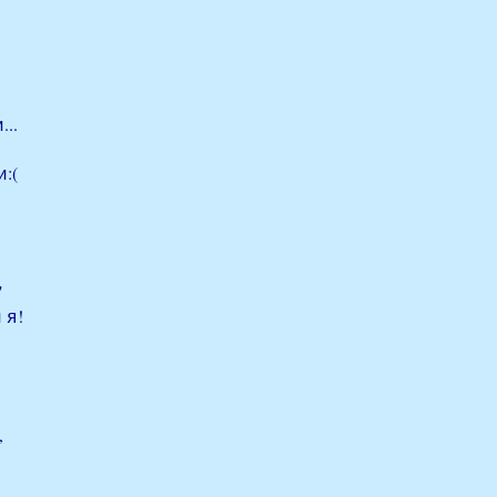
..
:(
"
 я!
,