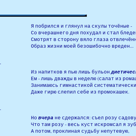
Я побрился и глянул на скулы точёные -
Со вчерашнего дня похудал и стал бледе
Смотрят в сторону вяло глаза отвлечён
Образ жизни моей безошибочно вреден...
Из напитков я пью лишь бульон
диетичес
Ем - лишь дважды в неделю (салат из рома
Занимаюсь гимнастикой систематически
Даже гирю слепил себе из промокашек.
Но
вчера
не сдержался: съел розу садовую
Что там розу - весь куст искромсал я зу
А потом, проклиная судьбу непутевую,