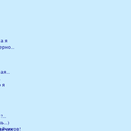
а я
рно...
ая...
.
 я
...
ь...
)
айчик
ов!