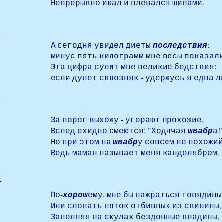
Непрерывно икал и плевался шипами.
А сегодня увидел диеты
последствия
:
минус пять килограмм мне весы показали.
Эта цифра сулит мне великие бедствия:
если дунет сквозняк - удержусь я едва ли
За порог выхожу - угорают прохожие,
Вслед ехидно смеются: "Ходячая
швабр
а!
Но при этом на
швабр
у совсем не похожий
Ведь маман называет меня канделябром.
По-
хорош
ему, мне бы нажраться говядины
Или слопать пяток отбивных из свинины,
Заполняя на скулах бездонные впадины,