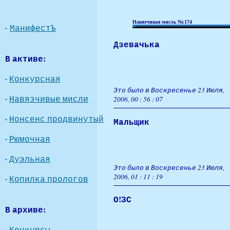
Навязчивая мисль Nr.174
·
МанифестЪ
Дзевачька
В активе:
·
Конкурсная
Это было в Воскресенье 23 Июля,
·
Навязчивые мисли
2006, 00 : 56 : 07
·
Нонсенс продвинутый
Мальщик
·
Рюмочная
·
Дуэльная
Это было в Воскресенье 23 Июля,
2006, 01 : 11 : 19
·
Копилка прологов
О!ЗС
В архиве:
·
Конкурсы