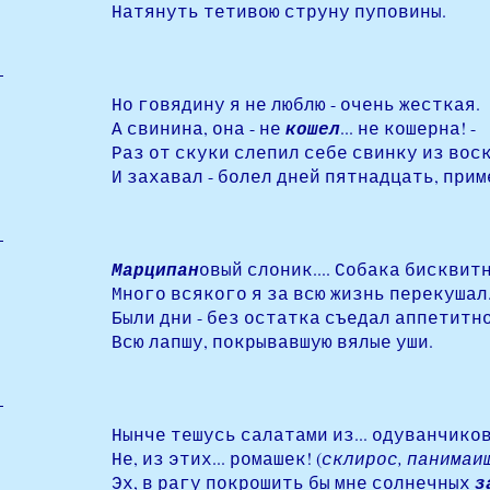
Натянуть тетивою струну пуповины.
Но говядину я не люблю - очень жесткая.
А свинина, она - не
кошел
... не кошерна! -
Раз от скуки слепил себе свинку из воск
И захавал - болел дней пятнадцать, приме
Марципан
овый слоник.... Собака бисквитн
Много всякого я за всю жизнь перекушал
Были дни - без остатка съедал аппетитно
Всю лапшу, покрывавшую вялые уши.
Нынче тешусь салатами из... одуванчиков?
Не, из этих... ромашек! (
склирос, панимаиш
Эх, в рагу покрошить бы мне солнечных
з