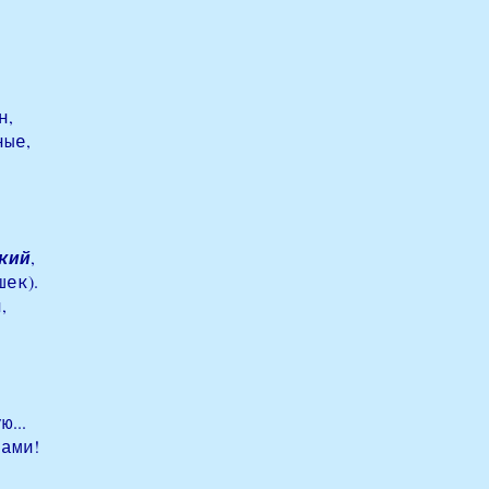
н,
ные,
кий
,
шек).
,
...
бами!