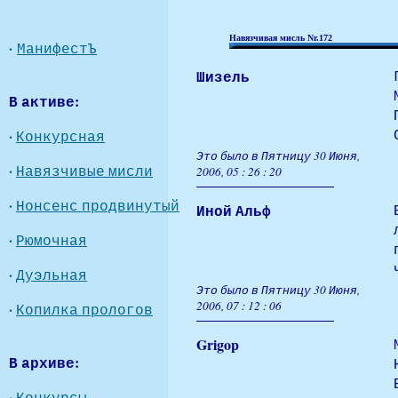
Навязчивая мисль Nr.172
·
МанифестЪ
Шизель
В активе:
·
Конкурсная
Это было в Пятницу 30 Июня,
·
Навязчивые мисли
2006, 05 : 26 : 20
·
Нонсенс продвинутый
Иной Альф
·
Рюмочная
·
Дуэльная
Это было в Пятницу 30 Июня,
2006, 07 : 12 : 06
·
Копилка прологов
Grigop
В архиве:
·
Конкурсы