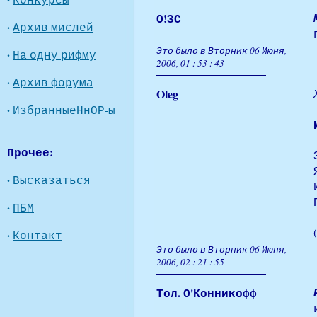
О!ЗС
·
Архив мислей
Это было в Вторник 06 Июня,
·
На одну рифму
2006, 01 : 53 : 43
·
Архив форума
Oleg
·
ИзбранныеНнОР-ы
Прочее:
·
Высказаться
·
ПБМ
(
·
Контакт
Это было в Вторник 06 Июня,
2006, 02 : 21 : 55
Тол. О'Конникофф