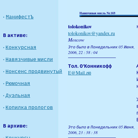
Навязчивая мисль Nr.169
·
МанифестЪ
tolokonikov
tolokonikov@yandex.ru
В активе:
Moscow
·
Конкурсная
Это было в Понедельник 05 Июня,
2006, 22 : 58 : 04
·
Навязчивые мисли
Тол. О'Конникофф
·
Нонсенс продвинутый
E@Mail.zю
·
Рюмочная
·
Дуэльная
·
Копилка прологов
В архиве:
Это было в Понедельник 05 Июня,
2006, 23 : 38 : 38
·
Конкурсы