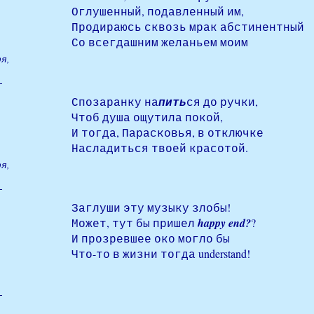
Оглушенный, подавленный им,
Продираюсь сквозь мрак абстинентный
Со всегдашним желаньем моим
я,
Спозаранку на
пить
ся до ручки,
Чтоб душа ощутила покой,
И тогда, Парасковья, в отключке
Насладиться твоей красотой.
я,
Заглуши эту музыку злобы!
Может, тут бы пришел
happy end?
?
И прозревшее око могло бы
Что-то в жизни тогда understand!