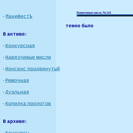
Навязчивая мисль Nr.143
·
МанифестЪ
темно было
В активе:
·
Конкурсная
·
Навязчивые мисли
·
Нонсенс продвинутый
·
Рюмочная
·
Дуэльная
·
Копилка прологов
В архиве:
·
Конкурсы