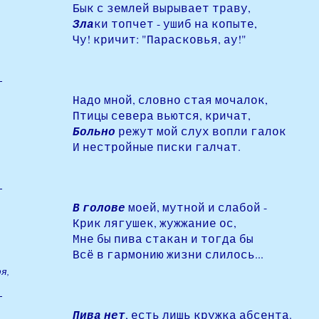
Бык с землей вырывает траву,
Зла
ки топчет - ушиб на копыте,
Чу! кричит: "Парасковья, ау!"
Надо мной, словно стая мочалок,
Птицы севера вьются, кричат,
Больно
режут мой слух вопли галок
И нестройные писки галчат.
В голове
моей, мутной и слабой -
Крик лягушек, жужжание ос,
Мне бы пива стакан и тогда бы
Всё в гармонию жизни слилось...
я,
Пива нет
, есть лишь кружка абсента.