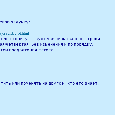
свою задумку:
sya-serdce-ot.html
тельно присутствуют две рифмованные строки
ая/четвертая) без изменения и по порядку.
четом продолжения сюжета.
тить или поменять на другое - кто его знает,