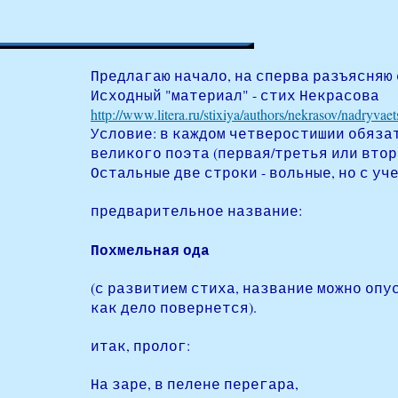
Предлагаю начало, на сперва разъясняю 
Исходный "материал" - стих Некрасова
http://www.litera.ru/stixiya/authors/nekrasov/nadryvaet
Условие: в каждом четверостишии обяза
великого поэта (первая/третья или втор
Остальные две строки - вольные, но с у
предварительное название:
Похмельная ода
(с развитием стиха, название можно опус
как дело повернется).
итак, пролог:
На заре, в пелене перегара,