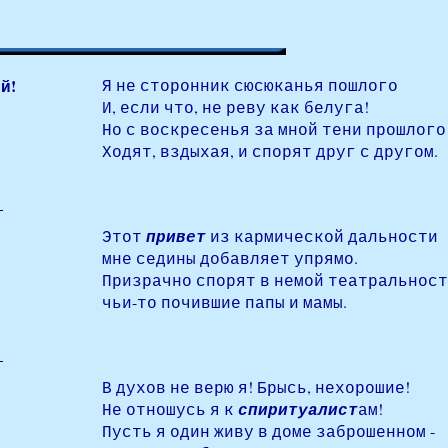
й!
Я не сторонник сюсюканья пошлого
И, если что, не реву как белуга!
Но с воскресенья за мной тени прошлого
Ходят, вздыхая, и спорят друг с другом.
Этот
привет
из кармической дальности
мне седины добавляет упрямо.
Призрачно спорят в немой театральнос
чьи-то почившие папы и мамы.
В духов не верю я! Брысь, нехорошие!
Не отношусь я к
спиритуалист
ам!
Пусть я один живу в доме заброшенном -