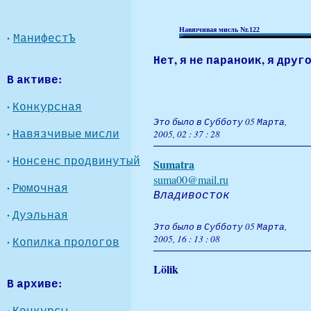
Навязчивая мисль Nr.122
·
МанифестЪ
Нет, я не параноик, я друго
В активе:
·
Конкурсная
Это было в Субботу 05 Марта,
·
Навязчивые мисли
2005, 02 : 37 : 28
·
Нонсенс продвинутый
Sumatra
suma00@mail.ru
·
Рюмочная
Владивосток
·
Дуэльная
Это было в Субботу 05 Марта,
2005, 16 : 13 : 08
·
Копилка прологов
Lölik
В архиве:
·
Конкурсы