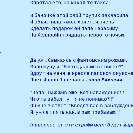
Спрятал его, но какая-то такса
В баночке этой свой трупик заквасила
И объяснила, - мол, хочется очень
Сделать подарок ей папе Герасиму
На ХелловИн тридцать первого ночью.
Да уж... Свыкаясь с фантомским рожами,
Вяло шучу я: "И кто дальше в списке?"
Вдруг на меня, в кресле папском скукож
Прет Иоанн Павел-два -
папа Римский
...
"Папа! Ты ж жив еще! Вот наваждение!!!
Что ты забыл тут, я не понимаю?!!"
Он мне в ответ: "Вводят вас в заблуждени
Я, уж лет пять как, в раю пребываю..."
(наверное, за эти строфы меня будут жари