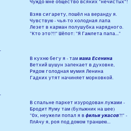
Чуждо мне общество всяких "нечистых"!
Взяв сигарету, пошёл на веранду я.
Чувствую - чья-то холодная лапа
Лезет в карман полушубка нарядного.
"Кто это?!!" Шёпот: "Я Гамлета папа..."
В кухню бегу я - там
мама Есенина
Ветхий шушун запекает в духовке,
Рядом голодная мумия Ленина
Гадких утят начиняет морковкой.
В спальне паркет изуродован лужами -
Бродит Муму там (булыжник на шее)
"Ох, неужели попал я в
фильм ужасов
?!" -
ПлАчу я, роя под домом траншею...