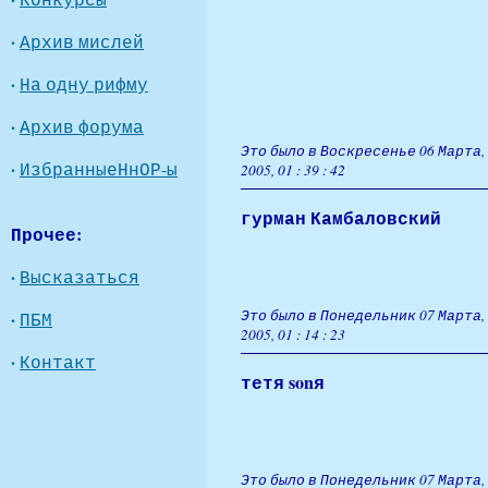
·
Архив мислей
·
На одну рифму
·
Архив форума
Это было в Воскресенье 06 Марта,
·
ИзбранныеНнОР-ы
2005, 01 : 39 : 42
гурман Камбаловский
Прочее:
·
Высказаться
Это было в Понедельник 07 Марта,
·
ПБМ
2005, 01 : 14 : 23
·
Контакт
тетя sonя
Это было в Понедельник 07 Марта,