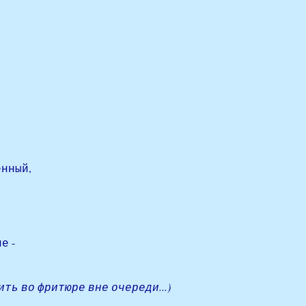
енный,
е -
ть во фритюре вне очереди...)