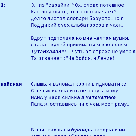
й!
Э... из "сарайки"? Ох. слово потешное!
Как бы узнать, что оно означает?
Долго листал словари безуспешно я
Под дикий смех альбатросов и чаек.
Вдруг подползла ко мне желтая мумия,
стала скулой прижиматься к коленям.
Тутанхамон
!!! ... чуть от страха не умер я.
Та отвечает : "Не бойся, я Ленин!
унайская
Слышь, я взломал корни в идиоматике
С целью возвысить не папу, а маму -
МАМА у Васи сильна
в математике
!
Папа ж, оставшись ни с чем, моет раму..."
В поисках папы
букварь
перерыли мы.