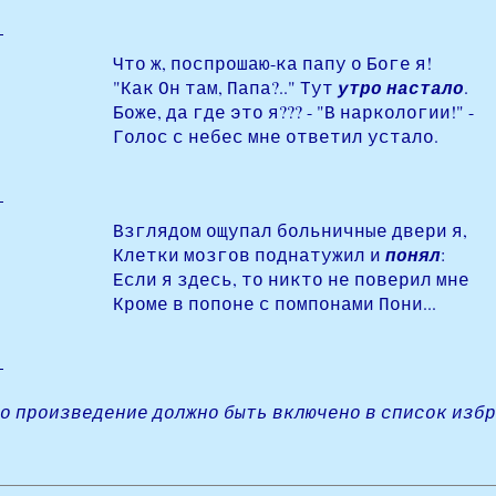
Что ж, поспрошаю-ка папу о Боге я!
"Как Он там, Папа?.." Тут
утро настало
.
Боже, да где это я??? - "В наркологии!" -
Голос с небес мне ответил устало.
Взглядом ощупал больничные двери я,
Клетки мозгов поднатужил и
понял
:
Если я здесь, то никто не поверил мне
Кроме в попоне с помпонами Пони...
то произведение должно быть включено в список изб