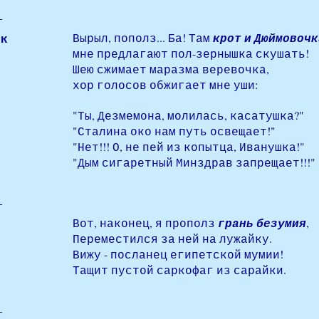
ек
Вырыл, пополз... Ба! Там
крот и Дюймовочк
мне предлагают пол-зернышка скушать!
Шею сжимает маразма веревочка,
хор голосов обжигает мне уши:
"Ты, Дезмемона, молилась, касатушка?"
"Сталина око нам путь освещает!"
"Нет!!! О, не пей из копытца, Иванушка!"
"Дым сигаретный Минздрав запрещает!!!"
Вот, наконец, я прополз
грань безумия
,
Переместился за ней на лужайку.
Вижу - посланец египетской мумии!
Тащит пустой саркофаг из сарайки.