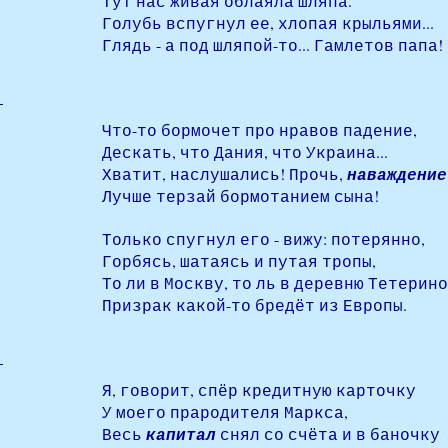
Тут нас живая облаяла шляпа.
Голубь вспугнул ее, хлопая крыльями...
Глядь - а под шляпой-то... Гамлетов папа!
Что-то бормочет про нравов падение,
Дескать, что Дания, что Украина...
Хватит, наслушались! Прочь,
наваждение
Лучше терзай бормотанием сына!
Только спугнул его - вижу: потерянно,
Горбясь, шатаясь и путая тропы,
То ли в Москву, то ль в деревню Тетерино
Призрак какой-то бредёт из Европы.
Я, говорит, спёр кредитную карточку
У моего прародителя Маркса,
Весь
капитал
снял со счёта и в баночку