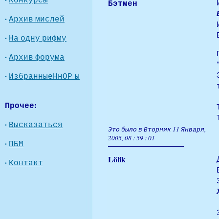
Бэтмен
·
Архив мислей
·
На одну рифму
·
Архив форума
·
ИзбранныеНнОР-ы
Прочее:
·
Высказаться
Это было в Вторник 11 Января,
2005, 08 : 59 : 01
·
ПБМ
Lölik
·
Контакт