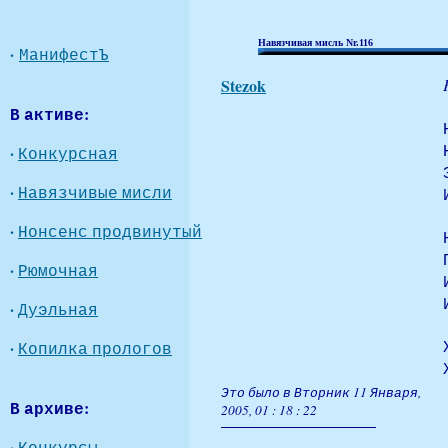
Навязчивая мисль Nr.116
·
МанифестЪ
Stezok
В активе:
·
Конкурсная
·
Навязчивые мисли
·
Нонсенс продвинутый
·
Рюмочная
·
Дуэльная
·
Копилка прологов
Это было в Вторник 11 Января,
В архиве:
2005, 01 : 18 : 22
·
Конкурсы