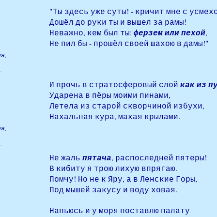
"Ты здесь уже суты! - кричит мне с усмехо
Дошёл до руки ты и вышел за рамы!
Неважно, кем был ты:
ферзем или пехой
,
Не пил бы - прошёл своей шахою в дамы!"
я,
И прочь в стратосферовый слой
как из п
Ударена в пёры моими пинами,
Летела из старой скворчиной избухи,
Нахальная кура, махая крылами.
я,
Не жаль
пятача
, распоследней пятеры!
В кибиту я трою лихую впрягаю.
Помчу! Но не к Яру, а в Ленские Горы,
Под мышей закусу и воду ховая.
Напьюсь и у моря поставлю палату