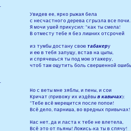
Увидев ее, ярко рыжая бела
с несчастного дерева сгрызла все почи.
Я мочи ушей прикусил: "как ты смела!
В отместу тебе я без лишних отсрочей
из тумбы достану свою
табакер
у
и ею в тебя запущу, встав на цыпы,
и спрячешься ты под мою этажеру,
чтоб там ощутить боль свершенной ошибы
Но с веты мне зяблы, и пены, и сои
Кричат (привожу их издёвы
в кавычах
):
"Тебе всё мерещится после попои!
Всё дело, парниша, во вредных привычах!
Нас нет, да и ласта к тебе не влетела,
Всё это от пьяны! Ложись-ка ты в спячу!