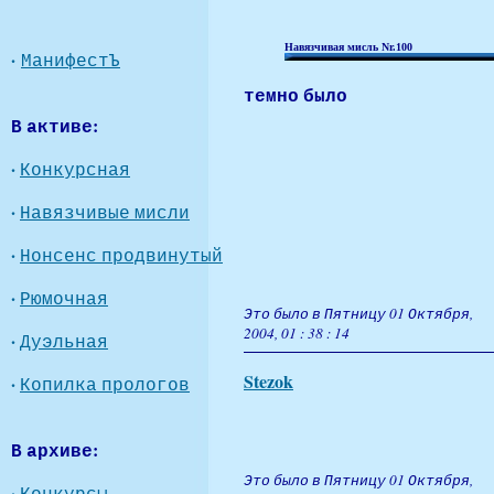
Навязчивая мисль Nr.100
·
МанифестЪ
темно было
В активе:
·
Конкурсная
·
Навязчивые мисли
·
Нонсенс продвинутый
·
Рюмочная
Это было в Пятницу 01 Октября,
2004, 01 : 38 : 14
·
Дуэльная
Stezok
·
Копилка прологов
В архиве:
Это было в Пятницу 01 Октября,
·
Конкурсы