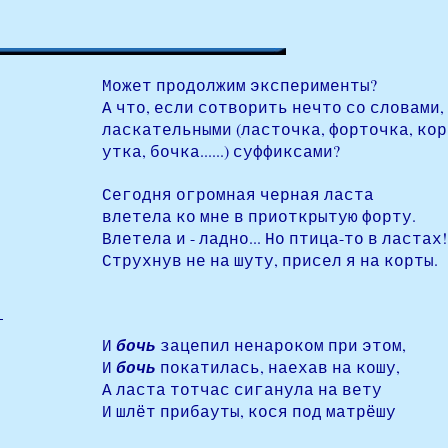
Может продолжим эксперименты?
А что, если сотворить нечто со словами
ласкательными (ласточка, форточка, корт
утка, бочка......) суффиксами?
Сегодня огромная черная ласта
влетела ко мне в приоткрытую форту.
Влетела и - ладно... Но птица-то в ластах!
Струхнув не на шуту, присел я на корты.
И
бочь
зацепил ненароком при этом,
И
бочь
покатилась, наехав на кошу,
А ласта тотчас сиганула на вету
И шлёт прибауты, кося под матрёшу