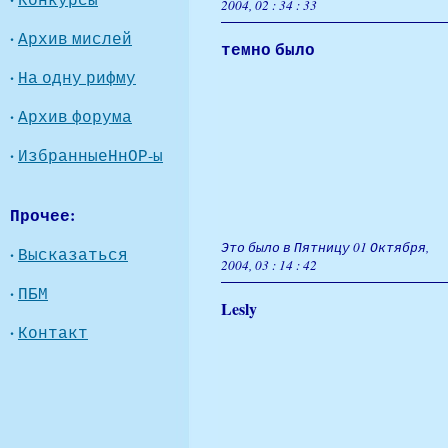
2004, 02 : 34 : 33
·
Архив мислей
темно было
·
На одну рифму
·
Архив форума
·
ИзбранныеНнОР-ы
Прочее:
Это было в Пятницу 01 Октября,
·
Высказаться
2004, 03 : 14 : 42
·
ПБМ
Lesly
·
Контакт