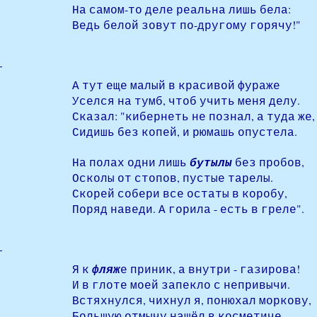
На самом-то деле реальна лишь бела:
Ведь белой зовут по-другому горячу!"
А тут еще малый в красивой фураже
Уселся на тумб, чтоб учить меня делу.
Сказал: "кибернеть не познал, а туда же,
Сидишь без копей, и рюмашь опустела.
На полах одни лишь
бутылы
без пробов,
Осколы от стопов, пустые тарелы.
Скорей собери все остаты в коробу,
Поряд наведи. А горила - есть в греле".
Я к
фляж
е приник, а внутри - газирова!
И в глоте моей запекло с непривычи.
Встяхнулся, чихнул я, понюхал моркову,
Большую отмычу нашёл в косметиче,