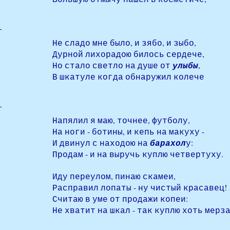
Не сладо мне было, и зябо, и зыбо,
Дурной лихорадою билось сердече,
Но стало светло на душе от
улыбы
,
В шкатуле когда обнаружил колече
Напялил я маю, точнее, футболу,
На ноги - ботины, и кепь на макуху -
И двинул с находою на
барахол
у:
Продам - и на выручь куплю четвертуху.
Иду переулом, пинаю скамеи,
Расправил лопаты - ну чистый красавец!
Считаю в уме от продажи копеи:
Не хватит на шкал - так куплю хоть мерз