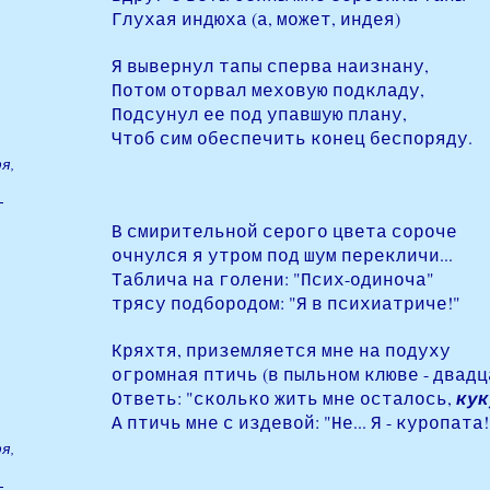
Глухая индюха (а, может, индея)
Я вывернул тапы сперва наизнану,
Потом оторвал меховую подкладу,
Подсунул ее под упавшую плану,
Чтоб сим обеспечить конец беспоряду.
я,
В смирительной серого цвета сороче
очнулся я утром под шум перекличи...
Таблича на голени: "Псих-одиноча"
трясу подбородом: "Я в психиатриче!"
Кряхтя, приземляется мне на подуху
огромная птичь (в пыльном клюве - двадц
Ответь: "сколько жить мне осталось,
кук
А птичь мне с издевой: "Не... Я - куропата!
я,