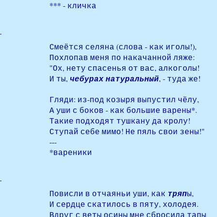
*** - кличка
Смеётся селяна (слова - как иголы!),
Похлопав меня по накачанной ляже:
"Ох, нету спасенья от вас, алкоголы!
И ты,
чебурах натуральный
, - туда же!
Гляди: из-под козыря выпустил чёлу,
А уши с боков - как большие варены*.
Такие подходят тушкану да кролу!
Ступай себе мимо! Не пяль свои зены!"
---
*вареники
Повисли в отчаяньи уши, как
тряп
ы,
И сердце скатилось в пяту, холодея.
Вдруг с веты осины мне сбросила тапы