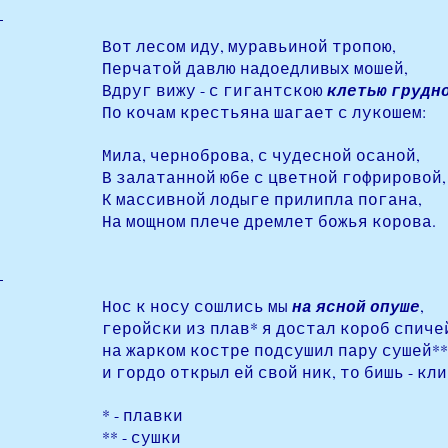
Вот лесом иду, муравьиной тропою,
Перчатой давлю надоедливых мошей,
Вдруг вижу - с гигантскою
клетью грудн
По кочам крестьяна шагает с лукошем:
Мила, черноброва, с чудесной осаной,
В залатанной юбе с цветной гофрировой, 
К массивной лодыге прилипла погана,
На мощном плече дремлет божья корова.
Нос к носу сошлись мы
на ясной опуше
,
геройски из плав* я достал короб спичей
на жарком костре подсушил пару сушей**
и гордо открыл ей свой ник, то бишь - кли
* - плавки
** - сушки