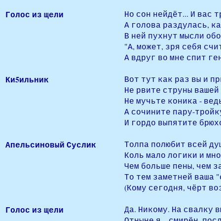
Голос из щели
Но сон нейдёт... И вас 
А голова раздулась, ка
В ней пухнут мысли обо 
"А, может, зря себя счи
А вдруг во мне спит ге
Ки5ильник
Вот тут как раз вы и п
Не рвите струны вашей 
Не мучьте коника - вед
А сочините пару-тройк
И гордо выпятите брюх
Апельсиновый Суслик
Толпа полюбит всей ду
Коль мало логики и мно
Чем больше пены, чем 
То тем заметней ваша 
(Кому сегодня, чёрт во
Голос из щели
Да. Никому. На свалку 
Отныне я – смирён, посл