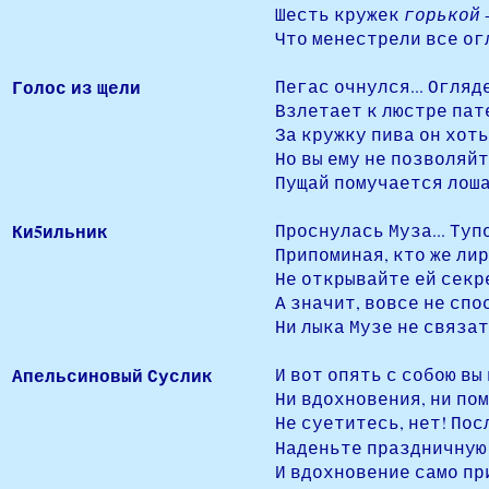
Шесть кружек
горькой
Что менестрели все ог
Голос из щели
Пегас очнулся... Огляде
Взлетает к люстре пат
За кружку пива он хоть
Но вы ему не позволяй
Пущай помучается лоша
Ки5ильник
Проснулась Муза... Туп
Припоминая, кто же лир
Не открывайте ей секре
А значит, вовсе не спо
Ни лыка Музе не связат
Апельсиновый Суслик
И вот опять с собою вы 
Ни вдохновения, ни пом
Не суетитесь, нет! Пос
Наденьте праздничну
И вдохновение само при