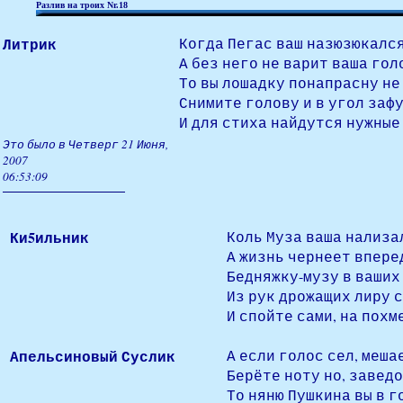
Разлив на троих Nr.18
Литрик
Когда Пегас ваш назюзюкался
А без него не варит ваша гол
То вы лошадку понапрасну не
Снимите голову и в угол заф
И для стиха найдутся нужные
Это было в Четверг 21 Июня,
2007
06:53:09
Ки5ильник
Коль Муза ваша нализал
А жизнь чернеет вперед
Бедняжку-музу в ваших 
Из рук дрожащих лиру 
И спойте сами, на похм
Апельсиновый Суслик
А если голос сел, меша
Берёте ноту но, заведом
То няню Пушкина вы в г