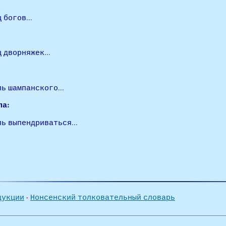
 богов...
 дворняжек...
ь шампанского...
ла:
ль выпендриваться...
·
дукции
Нонсенский толковательный словарь