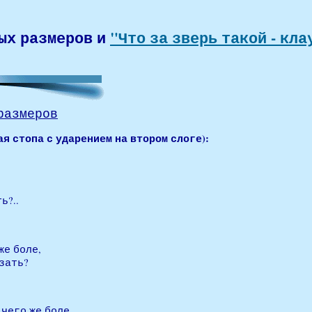
ых размеров и
"Что за зверь такой - кла
размеров
я стопа с ударением на втором слоге):
ь?..
же боле,
азать?
 чего же боле,