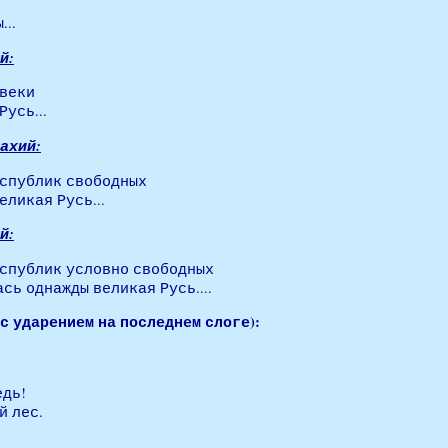
..
й:
авеки
усь...
ахий:
еспублик свободных
еликая Русь...
й:
еспублик условно свободных
сь однажды великая Русь....
с ударением на последнем слоге):
едь!
й лес.