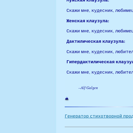
Скажи мне, кудесник, любимец
Женская клаузула:
Скажи мне, кудесник, любимец
Дактилическая клаузула:
Скажи мне, кудесник, любител
Гипердактилическая клаузу
Скажи мне, кудесник, любите
--
Alf Galgen
Генератор стихотворной про