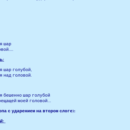
я шар
вой....
ь:
я шар голубой,
я над головой.
я бешенно шар голубой
ещащей моей головой...
па с ударением на втором слоге):
ий: