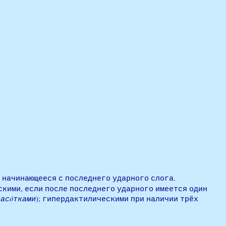
а, начинающееся с последнего ударного слога.
нскими, если после последнего ударного имеется один
рас
ó
тками
); гипердактилическими при наличии трёх