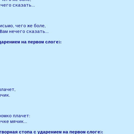
ечего сказать...
исьмо, чего же боле,
Вам нечего сказать...
дарением на первом слоге):
плачет,
ячик.
ромко плачет:
чке мячик...
ворная стопа с ударением на первом слоге):