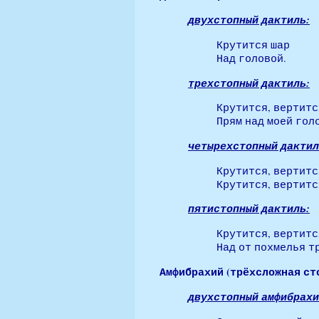
двухстопный дактиль:
Крутится шар
Над головой.
трехстопный дактиль:
Крутится, вертитс
Прям над моей голо
четырехстопный дактил
Крутится, вертитс
Крутится, вертитс
пятистопный дактиль:
Крутится, вертитс
Над от похмелья тр
Амфибрахий
(трёхсложная сто
двухстопный амфибрах