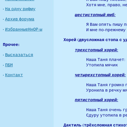
Хотя мне, право, н
·
На одну рифму
шестистопный ямб:
·
Архив форума
Я Вам опять пишу п
·
ИзбранныеНнОР-ы
И мне по-прежнему 
Хорей (двусложная стопа с у
Прочее:
трехстопный хорей:
·
Высказаться
Наша Таня плачет:
·
ПБМ
Утопила мячик
четырехстопный хорей:
·
Контакт
Наша Таня громко 
Уронила в речку м
пятистопный хорей:
Наша Таня очень г
Сдуру утопила в ре
Дактиль (трёхсложная стихот