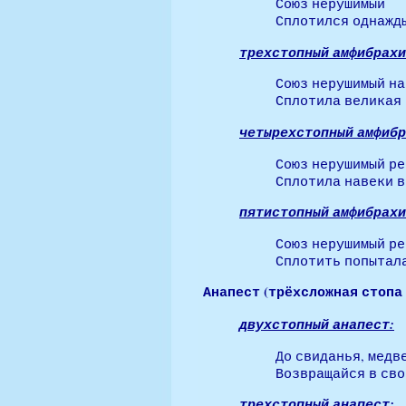
Союз нерушимый
Сплотился однажды.
трехстопный амфибрахи
Союз нерушимый н
Сплотила великая Р
четырехстопный амфибр
Союз нерушимый р
Сплотила навеки в
пятистопный амфибрахи
Союз нерушимый р
Сплотить попытала
Анапест (трёхсложная стопа 
двухстопный анапест:
До свиданья, медв
Возвращайся в сво
трехстопный анапест: