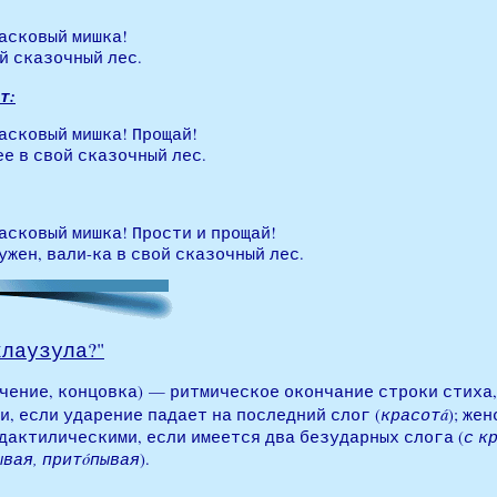
ласковый мишка!
й сказочный лес.
т:
ласковый мишка! Прощай!
е в свой сказочный лес.
ласковый мишка! Прости и прощай!
ужен, вали-ка в свой сказочный лес.
клаузула?"
аключение, концовка) — ритмическое окончание строки стих
красот
á
, если ударение падает на последний слог (
); же
с к
; дактилическими, если имеется два безударных
слога (
ывая, прит
ó
пывая
).