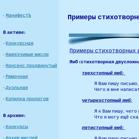
Примеры
стихотворн
·
МанифестЪ
В активе:
·
Конкурсная
Примеры стихотворных 
·
Навязчивые мисли
Ямб (стихотворная двусложна
·
Нонсенс продвинутый
трехстопный ямб:
·
Рюмочная
Я Вам пишу письмо,
·
Дуэльная
Чего ж мне написат
·
Копилка прологов
четырехстопный ямб:
Я к Вам пишу, чего 
В архиве:
Что я могу ещё ск
·
Конкурсы
пятистопный ямб:
·
Архив мислей
Я Вам пишу письмо,