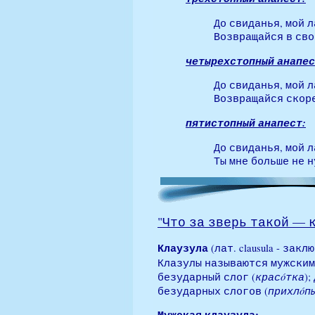
До свиданья, мой 
Возвращайся в сво
четырехстопный анапес
До свиданья, мой 
Возвращайся скоре
пятистопный анапест:
До свиданья, мой 
Ты мне больше не н
"
Что
за зверь такой — 
Клаузула
(лат. clausula - з
Клазулы называются мужскими
крас
ó
тка
безударный слог (
)
прихл
ó
п
безударных слогов (
Мужская клаузула: