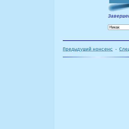
Завершен
·
Предыдуший нонсенс
Сле