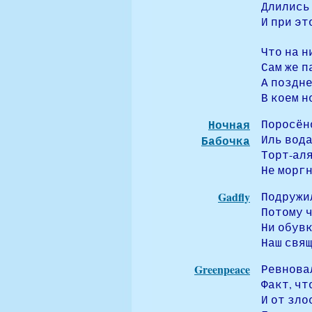
Длились
И при эт
Что на н
Сам же п
А поздне
В коем н
Ночная
Поросён
Иль вода
Бабочка
Торт-аля
Не моргн
Gadfly
Подружил
Потому ч
Ни обувк
Наш свя
Greenpeace
Ревнова
Факт, чт
И от зло