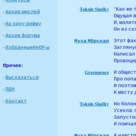
Toksin Sladky
"Как же 
·
Архив мислей
Ощущая в
И, молит
·
На одну рифму
Он из ск
·
Архив форума
Муха МОрская
Этот фа
·
ИзбранныеНнОР-ы
Загляну
Написал 
Провоци
Прочее:
Greenpeace
И общес
·
Высказаться
Про попа
И поэтом
·
ПБМ
К месту 
·
Контакт
Toksin Sladky
Но болон
Усекла: 
Запусти
И помчал
Муха МОрская
А навстр