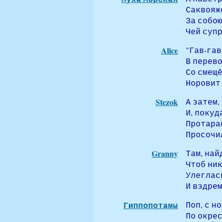
Саквояже
За собою
Чей супр
Alice
"Гав-гав
В перево
Со смещ
Норовит
Stezok
А затем,
И, покуд
Протаран
Просочи
Granny
Там, най
Чтоб ник
Улеглас
И вздрем
Гиппопотамы
Поп, с н
По окрес