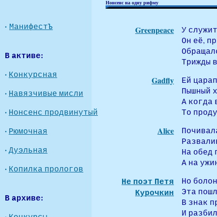
Нонсенс на одну рифму
·
МанифестЪ
Greenpeace
У служи
Он её, п
Обращалс
В активе:
Трижды в
·
Конкурсная
Gadfly
Ей цара
Пышный х
·
Навязчивые мисли
А когда 
·
Нонсенс продвинутый
То проду
·
Alice
Почивала
Рюмочная
Развали
·
Дуэльная
На обед 
А на ужи
·
Копилка прологов
Не поэт Петя
Но болон
Эта пошл
Курочкин
В архиве:
В знак 
И разбил
·
Конкурсы