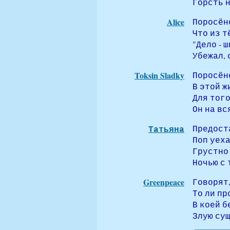
Горсть н
Alice
Поросёно
Что из т
"Дело - ш
Убежал, 
Toksin Sladky
Поросён
В этой ж
Для того
Он на вс
Татьяна
Предост
Поп уеха
Грустно 
Ночью с 
Greenpeace
Говорят,
То ли пр
В коей б
Злую сущ