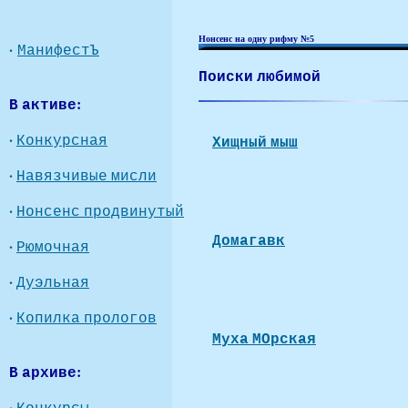
Нонсенс на одну рифму №5
·
МанифестЪ
Поиски любимой
В активе:
·
Конкурсная
Хищный мыш
·
Навязчивые мисли
·
Нонсенс продвинутый
Домагавк
·
Рюмочная
·
Дуэльная
·
Копилка прологов
Муха МОрская
В архиве:
·
Конкурсы