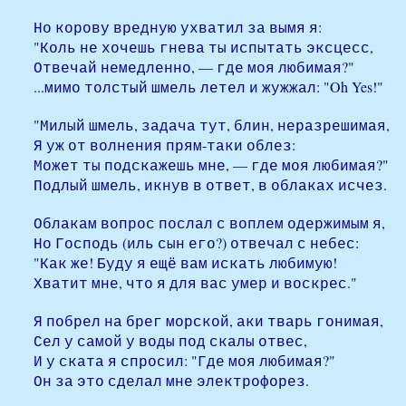
Но корову вредную ухватил за вымя я:
"Коль не хочешь гнева ты испытать эксцесс,
Отвечай немедленно, — где моя любимая?"
...мимо толстый шмель летел и жужжал: "
Oh Yes!
"
"Милый шмель, задача тут, блин, неразрешимая,
Я уж от волнения прям-таки облез:
Может ты подскажешь мне, — где моя любимая?"
Подлый шмель, икнув в ответ, в облаках исчез.
Облакам вопрос послал с воплем одержимым я,
Но Господь (иль сын его?) отвечал с небес:
"Как же! Буду я ещё вам искать любимую!
Хватит мне, что я для вас умер и воскрес."
Я побрел на брег морской, аки тварь гонимая,
Сел у самой у воды под скалы отвес,
И у ската я спросил: "Где моя любимая?"
Он за это сделал мне электрофорез.