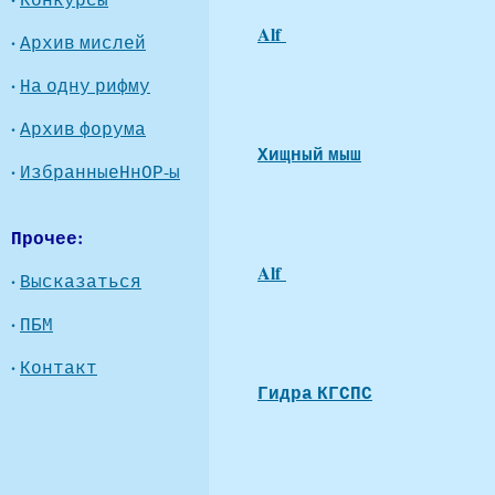
Alf
·
Архив мислей
·
На одну рифму
·
Архив форума
Хищный мыш
·
ИзбранныеНнОР-ы
Прочее:
Alf
·
Высказаться
·
ПБМ
·
Контакт
Гидра КГСПС