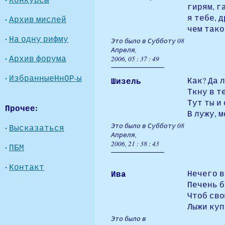
гирям, г
я тебе, 
·
Архив мислей
чем тако
·
На одну рифму
Это было в Субботу 08
Апреля,
·
Архив форума
2006, 05 : 37 : 49
·
ИзбранныеНнОР-ы
Шизель
Как? Да 
Ткну в т
Тут ты и
Прочее:
В лужу, 
Это было в Субботу 08
·
Высказаться
Апреля,
2006, 21 : 38 : 43
·
ПБМ
·
Контакт
Ива
Нечего в
Печень б
Чтоб сво
Лыжи куп
Это было в