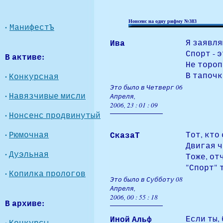
Нонсенс на одну рифму №3
83
·
МанифестЪ
Ива
Я заявля
Спорт - 
В активе:
Не тороп
В тапочк
·
Конкурсная
Это было в Четверг 06
·
Навязчивые мисли
Апреля,
2006, 23 : 01 : 09
·
Нонсенс продвинутый
·
Рюмочная
СказаТ
Тот, кто
Двигая ч
·
Дуэльная
Тоже, от
"Спорт" 
·
Копилка прологов
Это было в Субботу 08
Апреля,
2006, 00 : 55 : 18
В архиве:
Иной Альф
Если ты,
·
Конкурсы