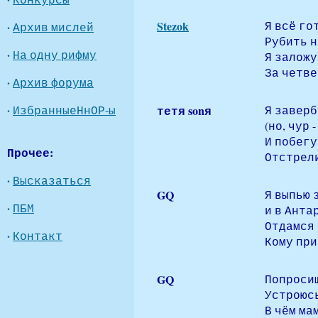
Stezok
Я всё го
·
Архив мислей
Рубить н
·
На одну рифму
Я заложу
За четве
·
Архив форума
·
ИзбранныеНнОР-ы
тетя sonя
Я завер
(но, чур 
И побегу
Прочее:
Отстрели
·
Высказаться
GQ
Я выпью 
·
ПБМ
и в Анта
Отдамся в
·
Контакт
Кому при
GQ
Попросиш
Устроюсь
В чём мам