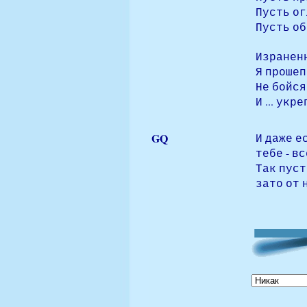
Пусть ог
Пусть об
Израненн
Я прошеп
Не бойся 
И ... ук
GQ
И даже е
тебе - вс
Так пуст
зато от 