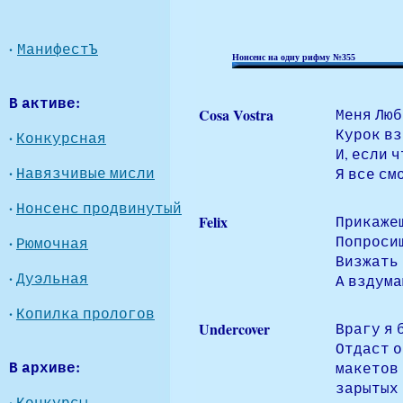
·
МанифестЪ
Нонсенс на одну рифму №355
В активе:
Cosa Vostra
Меня Люб
Курок вз
·
Конкурсная
И, если ч
·
Навязчивые мисли
Я все см
·
Нонсенс продвинутый
Felix
Прикажеш
Попросиш
·
Рюмочная
Визжать 
·
Дуэльная
А вздума
·
Копилка прологов
Undercover
Врагу я 
Отдаст 
В архиве:
макетов
зарытых 
·
Конкурсы