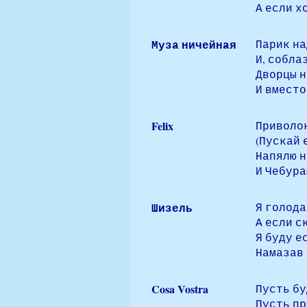
А если х
Муза ничейная
Парик на
И, собла
Дворцы 
И вместо
Felix
Приволок
(Пускай 
Напялю н
И Чебура
Шизель
Я голода
А если ск
Я буду е
Намазав 
Cosa Vostra
Пусть бу
Пусть пр