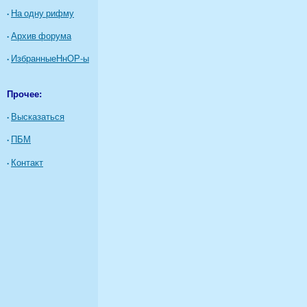
·
На одну рифму
·
Архив форума
·
ИзбранныеНнОР-ы
Прочее:
·
Высказаться
·
ПБМ
·
Контакт