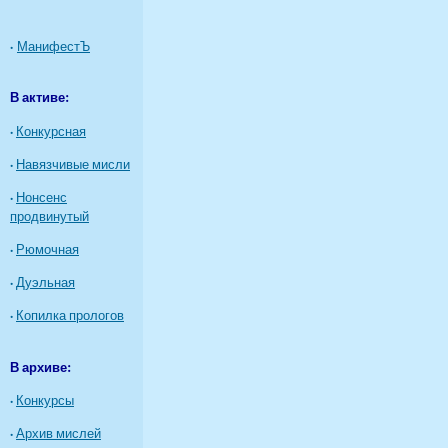
·
МанифестЪ
В активе:
·
Конкурсная
·
Навязчивые мисли
·
Нонсенс
продвинутый
·
Рюмочная
·
Дуэльная
·
Копилка прологов
В архиве:
·
Конкурсы
·
Архив мислей