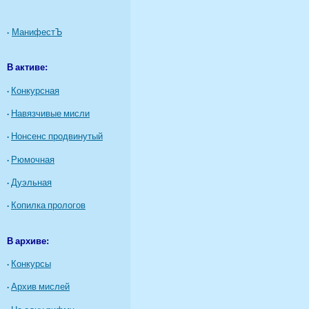
·
МанифестЪ
В активе:
·
Конкурсная
·
Навязчивые мисли
·
Нонсенс продвинутый
·
Рюмочная
·
Дуэльная
·
Копилка прологов
В архиве:
·
Конкурсы
·
Архив мислей