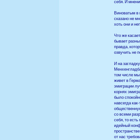
себя. И мнен
Виноватым в п
сказано не м
хоть они и не
Что же касает
бывает разны
правда, кото
озвучить не п
И на загладку
Менхенгладба
том числе мы 
живет в Герм
эмиграции луч
корнях эмигра
было спокойно
навсегда как
общественную
со всеми раз
себя, то есть
идейный конф
пространстве
от нас требо