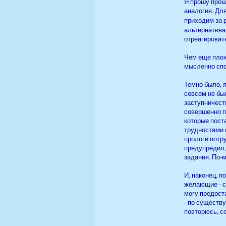
Я прошу прощ
аналогия. Для
приходим за 
альтернатива 
отреагировать
Чем еще плохи
мысленно спор
Темно было, я
совсем не был
заступничеств
совершенно п
которые пост
трудностями 
прологи потру
предупредил,
задания. По-м
И, наконец, 
желающие - с
могу предост
- по существ
повторюсь, с