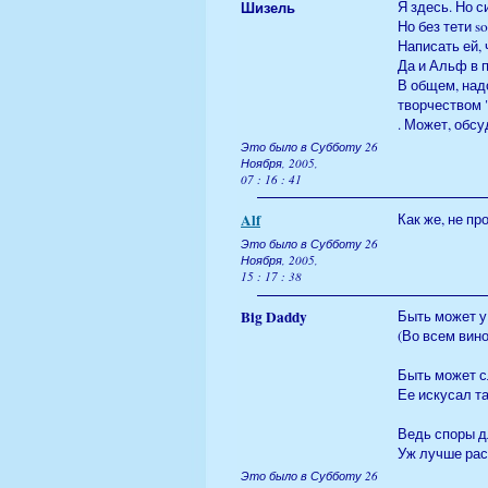
Шизель
Я здесь. Но с
Но без тети s
Написать ей, 
Да и Альф в п
В общем, над
творчеством "
. Может, обс
Это было в Субботу 26
Ноября, 2005,
07 : 16 : 41
Alf
Как же, не пр
Это было в Субботу 26
Ноября, 2005,
15 : 17 : 38
Big Daddy
Быть может у
(Во всем вин
Быть может с
Ее искусал т
Ведь споры д
Уж лучше рас
Это было в Субботу 26