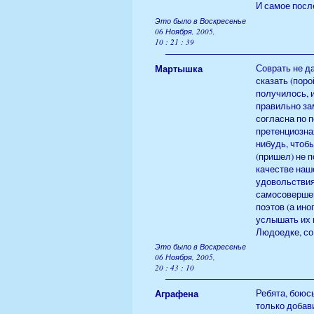
И самое посл
Это было в Воскресенье
06 Ноября, 2005,
10 : 21 : 39
Мартышка
Соврать не д
сказать (поро
получилось, 
правильно за
согласна по п
претенциозна
нибудь, чтобы
(пришел) не п
качестве наш
удовольствия
самосовершен
поэтов (а ино
услышать их 
Людоедке, со
Это было в Воскресенье
06 Ноября, 2005,
20 : 43 : 10
Аграфена
Ребята, боюс
только добав