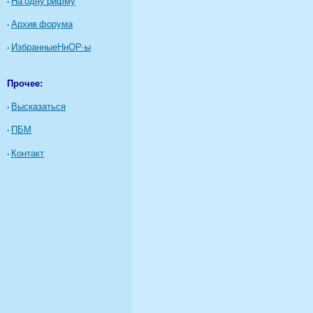
·
На одну рифму
·
Архив форума
·
ИзбранныеНнОР-ы
Прочее:
·
Высказаться
·
ПБМ
·
Контакт