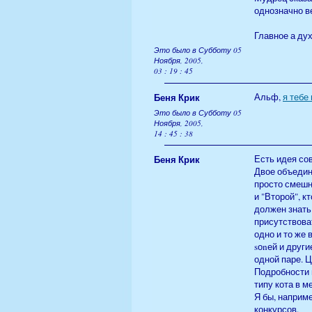
однозначно ве
Главное а дух
Это было в Субботу 05
Ноября, 2005,
03 : 19 : 45
Беня Крик
Альф,
я тебе
Это было в Субботу 05
Ноября, 2005,
14 : 45 : 38
Беня Крик
Есть идея со
Двое объедин
просто смешн
и "Второй", к
должен знать
присутствоват
одно и то же 
sоnей и други
одной паре. Ц
Подробности 
типу кота в м
Я бы, наприм
конкурсов.