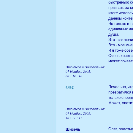
быстренько со
признать за 
итоге человеч
данном контек
Но только в 
единичных ин
души.
Это - заключ
Это - мое мне
И я тоже сов
Очень хочется
может показат
Это было в Понедельник
07 Ноября, 2005,
08 : 34 : 40
Oleg
Печально, чт
превратился в
только спорят
Может, хватит
Это было в Понедельник
07 Ноября, 2005,
10 : 11 : 17
Шизель
Олег, золоты