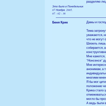
разделяю люд
Это было в Понедельник
07 Ноября, 2005,
07 : 02 : 36
Беня Крик
Дамы и госпо
Тема затрону
уважаются, но
что не могут 
Шизель лишь 
собирается, 
конструктивн
Мне кажется, 
"Нонсенсе" д
Мне интересн
анонимам, а 
индивидуальн
многими мнени
Я бы мог цити
положение чел
Крика стало 
отмежеваться
могло бы про
А ведь были в