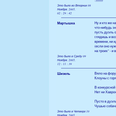
:)))))))
Это было во Вторник 08
Ноября, 2005,
02 : 29 : 42
Мартышка
Ну и кто же н
что-нибудь эн
пусть дуэль о
глядишь и воз
времени, ни и
(если оно ну
на троих" - и 
Это было в Среду 09
Ноября, 2005,
12 : 11 : 39
Шизель
Вяло на форум
Клоуны с горя 
В конкурсной 
Нет ни Хаврони
Пусто в дуэл
Чушью собачье
Это было в Четверг 10
Ноября, 2005,