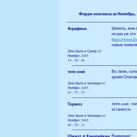
Форум нонсенса за Нояябрь, 
Аграфена
Шизель, мне о
но раз уж это
(
http://www.liv
новые появля
Это было в Среду 02
Ноября, 2005,
14 : 56 : 48
тетя sonя
Во, блин, гол
кроме Олегова
Это было в Четверг 03
Ноября, 2005,
03 : 55 : 35
Тормоз
тетя sonя - п
останется.
Это было в Четверг 03
Ноября, 2005,
04 : 50 : 31
Шмидт & Канарейкин
Внимание!