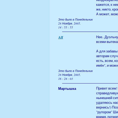
кажется, к н
же, никто, кр
А может, мож
Это было в Понедельник
28 Ноября, 2005,
14 : 55 : 55
Alf
Нее.. Дуэльн
всеми вытек
А для забавы
авторам случ
есть, всем, к
имён", и можн
Это было в Понедельник
28 Ноября, 2005,
16 : 28 : 03
Мартышка
Привет всем!
справедливую
нынешней ситу
удаляюсь насо
вернись!) По
"рупором" Ши
время, потерп