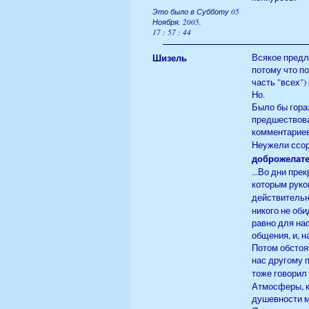
Это было в Субботу 05
Ноября, 2005,
17 : 57 : 44
Шизель
Всякое предл
потому что по
часть "всех"
Но.
Было бы гора
предшествова
комментариев 
Неужели ссор
доброжелат
...Во дни пр
которым руко
действительн
никого не оби
равно для нас
общения, и, н
Потом обстоя
нас другому 
тоже говорил
Атмосферы, к
душевности м