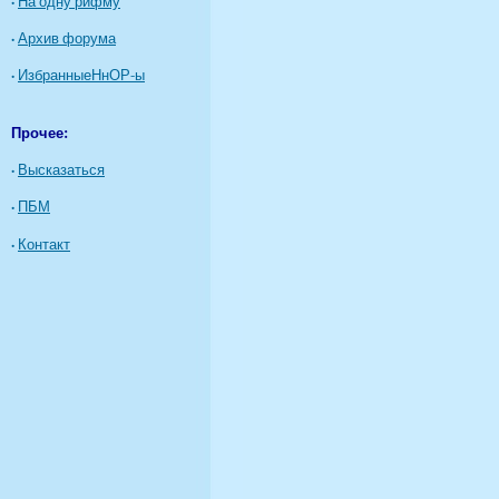
·
На одну рифму
·
Архив форума
·
ИзбранныеНнОР-ы
Прочее:
·
Высказаться
·
ПБМ
·
Контакт