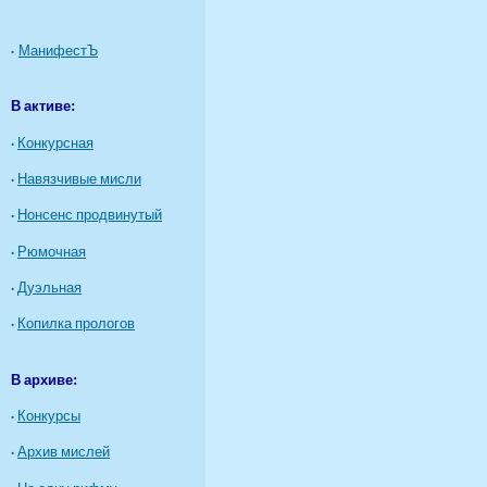
·
МанифестЪ
В активе:
·
Конкурсная
·
Навязчивые мисли
·
Нонсенс продвинутый
·
Рюмочная
·
Дуэльная
·
Копилка прологов
В архиве:
·
Конкурсы
·
Архив мислей