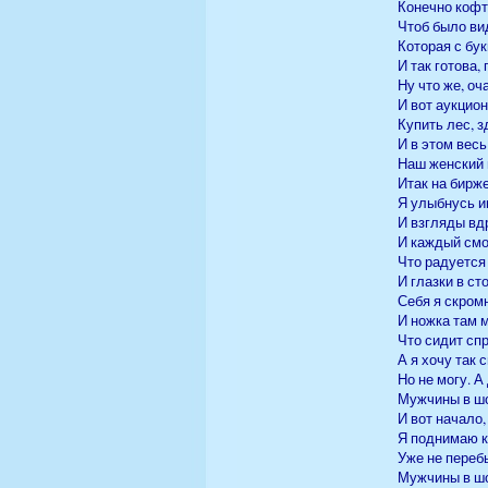
Конечно кофто
Чтоб было вид
Которая с бук
И так готова
Ну что же, оч
И вот аукцио
Купить лес, з
И в этом весь
Наш женский 
Итак на бирже
Я улыбнусь и
И взгляды вдр
И каждый смот
Что радуется
И глазки в ст
Себя я скромн
И ножка там 
Что сидит спр
А я хочу так 
Но не могу. А 
Мужчины в шо
И вот начало,
Я поднимаю к
Уже не перебь
Мужчины в шо