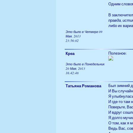
Одним слово
В заключител
правда, истин
либо их вари
Это было в Четверг 09
Мая, 2013
23:56:02
Креа
Полезное:
Это было в Понедельник
20 Мая, 2013
16:42:48
Татьяна Романова
Был зимний д
И Вы случайн
Я улыбнулась
И где-то там 
Поверьте, Ва
И вдруг сошли
Я долго мучил
О том, как я 
Ведь Вас, со