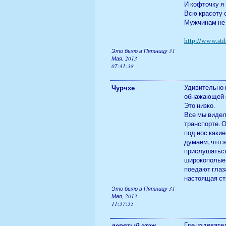
И кофточку я 
Всю красоту 
Мужчинам не 
http://www.sti
Это было в Пятницу 31
Мая, 2013
07:41:38
Чурчхе
Удивительно 
обнажающей с
Это низко.
Все мы видел
транспорте. 
под нос какие
думаем, что 
прислушаться
широкополые 
поедают глаз
настоящая ст
Это было в Пятницу 31
Мая, 2013
11:37:35
девятый этаж
Где издевате