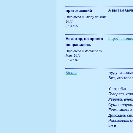
притекающий
А вы там был
Это было в Среду 08 Мая,
2013
07:43:41
Не автор, но просто
http://nonsen
понравилось
Это было в Четверг 09
Мая, 2013
02:07:02
Stezok
Будучи серым,
Вот, что тепе
Употребить в
Говорят, что.
Уверяли вчер
Существует о
Есть мнение 
Доложили сви
Рассказала мн
и т.п.