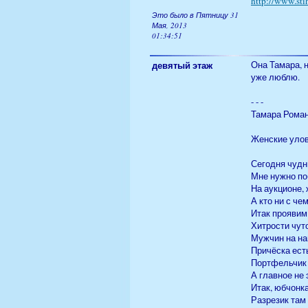
http://www.sti
Это было в Пятницу 31
Мая, 2013
01:34:51
девятый этаж
Она Тамара, н
уже люблю.
- - -
Тамара Рома
Женские уло
Сегодня чудны
Мне нужно по
На аукционе, 
А кто ни с чем
Итак проявим
Хитрости чут
Мужчин на на
Причёска ест
Портфельчик 
А главное не 
Итак, юбчонка
Разрезик там 