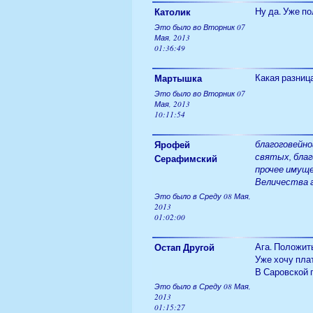
Католик
Ну да. Уже по
Это было во Вторник 07
Мая, 2013
01:36:49
Мартышка
Какая разниц
Это было во Вторник 07
Мая, 2013
10:11:54
Ярофей
благоговейно
святых, бла
Серафимский
прочее имущ
Величества г
Это было в Среду 08 Мая,
2013
01:02:00
Остап Другой
Ага. Положить
Уже хочу плат
В Саровской 
Это было в Среду 08 Мая,
2013
01:15:27