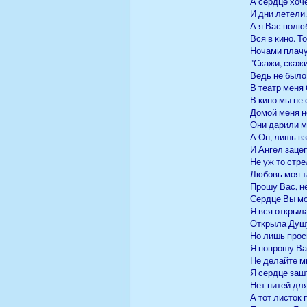
А сердце хоч
И дни летели
А я Вас полю
Вся в кино. Т
Ночами плачу
"Скажи, скажи
Ведь не было
В театр меня 
В кино мы не
Домой меня н
Они дарили м
А Он, лишь в
И Ангел заце
Не уж то стр
Любовь моя та
Прошу Вас, не
Сердце Вы мо
Я вся открыл
Открыла Душу
Но лишь проси
Я попрошу Вас
Не делайте м
Я сердце заш
Нет нитей для
А тот листок