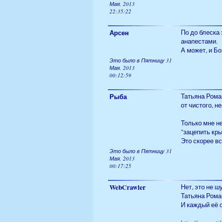
Мая, 2013
22:35:22
Арсен
По до блеска
анапестами.
А может, и Бо
Это было в Пятницу 31
Мая, 2013
00:12:59
Рыба
Татьяна Роман
от чистого, н
Только мне н
"зацепить кры
Это скорее вс
Это было в Пятницу 31
Мая, 2013
00:17:25
WebCrawler
Нет, это не шу
Татьяна Ро
И каждый её с