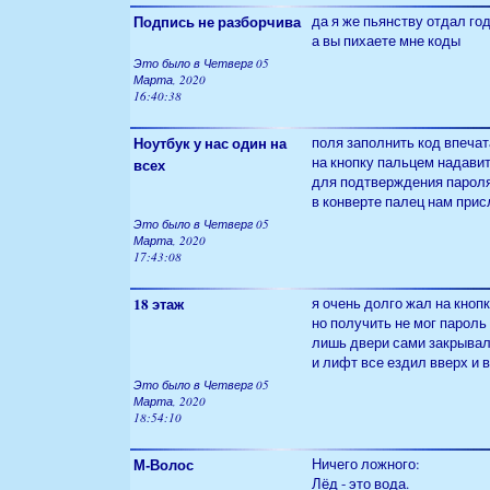
Подпись не разборчива
да я же пьянству отдал го
а вы пихаете мне коды
Это было в Четверг 05
Марта, 2020
16:40:38
Ноутбук у нас один на
поля заполнить код впечат
на кнопку пальцем надави
всех
для подтверждения парол
в конверте палец нам прис
Это было в Четверг 05
Марта, 2020
17:43:08
18 этаж
я очень долго жал на кноп
но получить не мог пароль
лишь двери сами закрыва
и лифт все ездил вверх и 
Это было в Четверг 05
Марта, 2020
18:54:10
М-Волос
Ничего ложного:
Лёд - это вода.