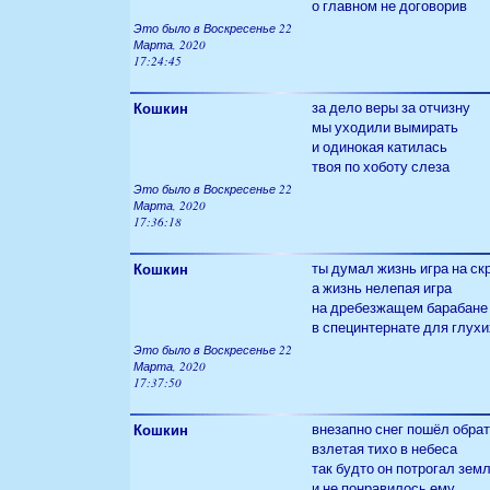
о главном не договорив
Это было в Воскресенье 22
Марта, 2020
17:24:45
Кошкин
за дело веры за отчизну
мы уходили вымирать
и одинокая катилась
твоя по хоботу слеза
Это было в Воскресенье 22
Марта, 2020
17:36:18
Кошкин
ты думал жизнь игра на ск
а жизнь нелепая игра
на дребезжащем барабане
в специнтернате для глухи
Это было в Воскресенье 22
Марта, 2020
17:37:50
Кошкин
внезапно снег пошёл обра
взлетая тихо в небеса
так будто он потрогал зем
и не понравилось ему