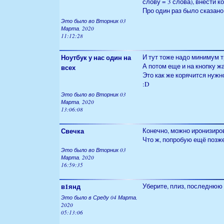
слову = 3 слова), внести ко
Про один раз было сказано
Это было во Вторник 03
Марта, 2020
11:12:28
Ноутбук у нас один на
И тут тоже надо минимум т
А потом еще и на кнопку жа
всех
Это как же корячится нужно
:D
Это было во Вторник 03
Марта, 2020
13:06:08
Свечка
Конечно, можно иронизирова
Что ж, попробую ещё позже.
Это было во Вторник 03
Марта, 2020
16:59:35
в1янд
Уберите, плиз, последнюю 
Это было в Среду 04 Марта,
2020
05:13:06