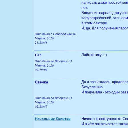
написать даже простой ком
нет.
Введение пароля для участ
злоупотреблений, это норм
в этом секторе.
И, да. Для получения парол
Это было в Понедельник 02
Марта, 2020
21:28:48
Lar.
Лайк котику. :-)
Это было во Вторник 03
Марта, 2020
00:19:04
Свечка
Да я попыталась, проделала
Безуспешно.
И подумала - это один раз
Это было во Вторник 03
Марта, 2020
02:28:45
Начальник Калитки
Ничего не поступало от Св
И в чём заключается такая