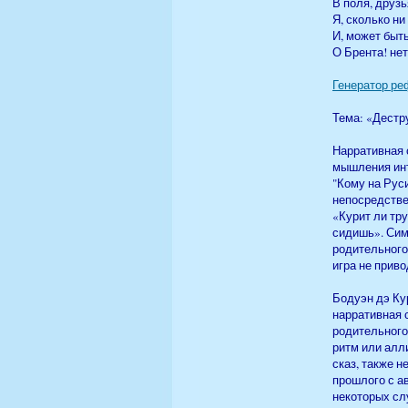
В поля, друзь
Я, сколько ни
И, может быт
О Брента! нет
Генератор ре
Тема: «Дестр
Нарративная 
мышления инт
"Кому на Руси
непосредстве
«Курит ли тру
сидишь». Сим
родительного
игра не прив
Бодуэн дэ Ку
нарративная 
родительного
ритм или алл
сказ, также 
прошлого с а
некоторых сл