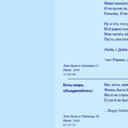
Мимо вешалки
И на кухне за
Коньяку. И не
Ну и что, что
Всё равно он
Мне читать е
Пусть она по
Люба, с Днём 
*кот Рамзес,
Это было в Четверг 05
Июня, 2008
23:04:46
Коты мира,
Мы, коты, за
Жизнь была б,
объединяйтесь!
Мы б не спали
Если б не бы
... Happy birth
Это было в Пятницу 06
Июня, 2008
01:55:52