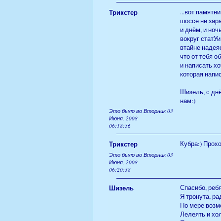
Трикстер
...вот памятн
шоссе не зар
и днём, и ноч
вокруг статУ
втайне надея
что от тебя о
и написать хо
которая написа
Шизель, с днё
нам:)
Это было во Вторник 03
Июня, 2008
06:18:56
Трикстер
Кубра:) Прохо
Это было во Вторник 03
Июня, 2008
06:20:38
Шизель
Спасибо, ребя
Я тронута, ра
По мере возм
Лелеять и хо