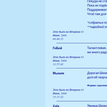
Покуда не ст
Пока не подб
Поддерживать
Чтоб там для
*собратья по
**народной 
Это было во Вторник 03
Июня, 2008
09:44:35
ГоБой
Талантливая,
же много радо
Это было во Вторник 03
Июня, 2008
13:57:02
Мышик
Дорогая Шизе
долгой творч
Формат картинки
Это было во Вторник 03
Июня, 2008
15:37:22
Zola
Умница Шизел