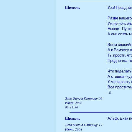
Шизель
Ура! Праздни
Разве нашего
Уж не нонсенс
Нынче - Пушки
А они опять м
Всем спасибо
А к Рамзесу 
Ты прости, чт
Предпочла те
Что поделать 
А стишки - ку
У меня растут
Всё простител
:))
Это было в Пятницу 06
Июня, 2008
06:11:36
Шизель
Альф, а как п
Это было в Пятницу 13
Июня, 2008