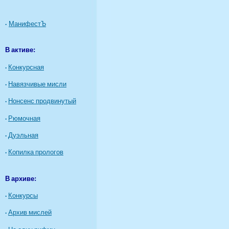
·
МанифестЪ
В активе:
·
Конкурсная
·
Навязчивые мисли
·
Нонсенс продвинутый
·
Рюмочная
·
Дуэльная
·
Копилка прологов
В архиве:
·
Конкурсы
·
Архив мислей