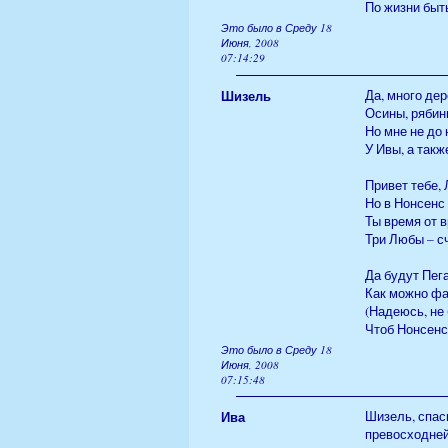
По жизни быт
Это было в Среду 18
Июня, 2008
07:14:29
Шизель
Да, много дер
Осины, рябин
Но мне не до 
У Ивы, а также
Привет тебе, 
Но в Нонсенс 
Ты время от в
Три Любы – с
Да будут Пег
Как можно фа
(Надеюсь, не 
Чтоб Нонсенс
Это было в Среду 18
Июня, 2008
07:15:48
Ива
Шизель, спаси
превосходней