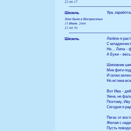
22:00:17
Шизель
Ура, заработа
Это было в Воскресенье
15 Июня, 2008
21:04:50
Шизель
Люблю я раст
С младенчес
Но… Липа – ф
А Буки – вес
Шиповник шип
Мне фиги под
И (елки зелен
Но истина вс
Вот Ива – де
Умна, не фал
Поэтому, Иву
Сегодня я ра
Пегас от вост
Желая с наде
Пусть поводо