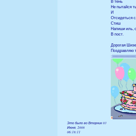
В тень
Не пытайся т
И
Отсидеться с
Стиш
Напиши иль, 
В пост.
Дорогая Шизе
Поздравляю т
:)))))))))))))))))))
Это было во Вторник 03
Июня, 2008
06:18:11