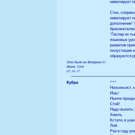
нивелирует п
Стих, соприк
нивелирует п
дополнение” 
брахикаталек
"Гаспар из ть
языковых уро
развитие при
полустишие н
образуются р
Это было во Вторник 03
Июня, 2008
05:38:37
Кубра
***
Нонсенсист, 
Ишь!
Нынче праздни
Стой!
Надо выпить 
Хмель.
Кстати, в уши
Лей.
Раз в году ро