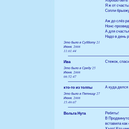
Я ж от счасть
Сопли брызжу
Аж до слёз р
Нонс-прозведе
А для счасть
Надо в день 
Это было в Субботу 21
Июня, 2008
11:01:44
Ива
Стежок, спаси
Это было в Среду 25
Июня, 2008
08:52:47
кто-то из толпы
А куда делся 
Это было в Пятницу 27
Июня, 2008
15:49:07
Вольта Нута
Ребяты!
В Продвинуто
вставила как
Хэлп! Кто ум