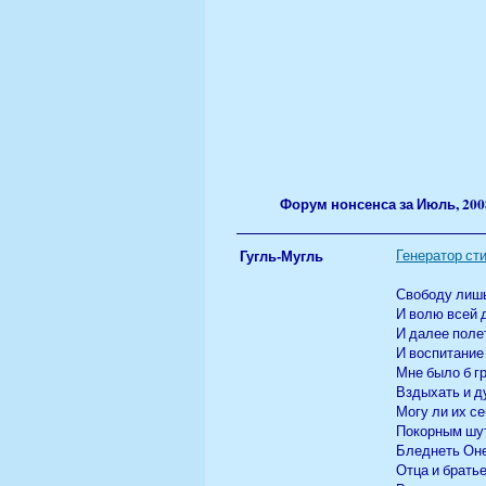
Форум нонсенса за Июль, 200
Гугль-Мугль
Генератор ст
Свободу лишь
И волю всей 
И далее поле
И воспитание
Мне было б г
Вздыхать и д
Могу ли их с
Покорным шут
Бледнеть Оне
Отца и брать