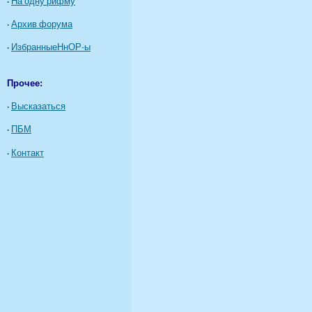
·
На одну рифму
·
Архив форума
·
ИзбранныеНнОР-ы
Прочее:
·
Высказаться
·
ПБМ
·
Контакт