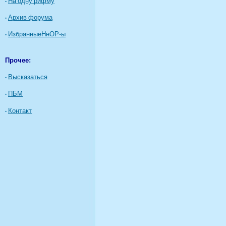
·
На одну рифму
·
Архив форума
·
ИзбранныеНнОР-ы
Прочее:
·
Высказаться
·
ПБМ
·
Контакт