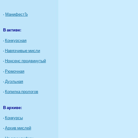
·
МанифестЪ
В активе:
·
Конкурсная
·
Навязчивые мисли
·
Нонсенс продвинутый
·
Рюмочная
·
Дуэльная
·
Копилка прологов
В архиве:
·
Конкурсы
·
Архив мислей