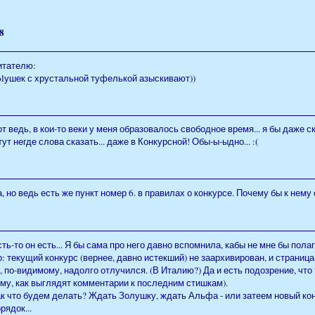
8
итателю:
olушек с хрустальной туфелькой азыскивают))
т ведь, в кои-то веки у меня образовалось свободное время... я бы даже ск
тут негде слова сказать... даже в Конкурсной! Обы-ы-ыдно... :(
, но ведь есть же пункт номер 6. в правилах о конкурсе. Почему бы к нему
ть-то он есть... Я бы сама про него давно вспомнила, кабы не мне бы полаг
: текущий конкурс (вернее, давно истекший) не заархивирован, и страница
, по-видимому, надолго отлучился. (В Италию?) Да и есть подозрение, что 
му, как выглядят комментарии к последним стишкам).
ак что будем делать? Ждать Золушку, ждать Альфа - или затеем новый ко
рядок...