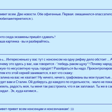
ивет всем. Две новости. Обе офигенные. Первая: омашинился-опассатился
мобилаинтернетился:).
 что сюда экзамены пришёл сдавать?
ша картинка - вы и разбирайтесь.
-a... Интересненько у вас тут с нонсенсом на одну рифму дело обстоит ... 
очему это здесь у вас, как говорится - "лебедь раком щуку"? Почему на
кую-то несусветную чушь городят? Разобраться бы надо. Проконтролирова
тем кто этой херней занимается, я вот что скажу:
алина на вас не хватает! Ну ничего, ничего, графоманы вы мои пушистые..
дет вам и Сталин. Ой доберусь до каждого по отдельности, - мало не пок
зель, радость моя, ты меня так расстроила, что я аж заплакал. Ты же в 
идал . Эх, куда катимся...
ивет-привет всем нонсенцам и нонсенчанкам! :)))