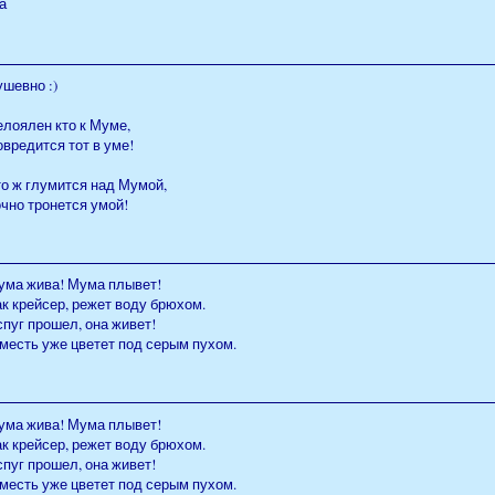
а
шевно :)
елоялен кто к Муме,
вредится тот в уме!
то ж глумится над Мумой,
чно тронется умой!
ума жива! Мума плывет!
к крейсер, режет воду брюхом.
пуг прошел, она живет!
месть уже цветет под серым пухом.
ума жива! Мума плывет!
к крейсер, режет воду брюхом.
пуг прошел, она живет!
месть уже цветет под серым пухом.