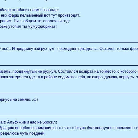
обачек колбасит на мясозаводе:
 них фарш пельменный вот тут производят.
расим! Ты, в общем-то, сволочь и гад:
 реке утопил ты мумуфабрикат!
 всё... И продвинутый рухнул - последняя цитадель... Остался только фор
зель, продвинутый не рухнул. Состоялся возврат на то место, с которого
пока затерялся где-то в районе седьмого неба, но скоро, думаю, вернусь. :
рнусь на землю. :ф)
а!!! Альф жив и нас не бросил!
бращаю всеобщее внимание на то, что конкурс благополучно перемещен ту
пределюсь чуть поздней.