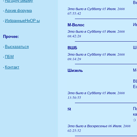
·
На одну рифму
Ве
Это было в Субботу 05 Июля, 2008
·
Архив форума
07:55:42
·
ИзбранныеНнОР-ы
М-Волос
Ив
Это было в Субботу 05 Июля, 2008
Прочее:
08:42:28
·
Высказаться
ВШБ
Ши
Это было в Субботу 05 Июля, 2008
·
ПБМ
09:14:29
·
Контакт
Шизель
М-
ВШ
Ес
Это было в Субботу 05 Июля, 2008
13:50:55
St
По
ка
:)
Это было в Воскресенье 06 Июля, 2008
02:25:52