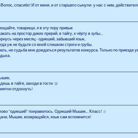
Волос, спасибо! И от меня, и от старшего сынули: у нас с ним, действител
ощайте, товарищи, я в эту пору привык
акать на простор диких прерий, в тайгу, к чёрту в зубы...
рнусь через месяц - одикший, забывший язык,
гда уж не будьте со мной слишком строги и грубы.
ать, не судьба мне дождаться результатов конкурса. Только по приезде у
тдыха.
ышик,
дешь в тайге, заходи в гости :))
риятно отдохнуть!
ово "одикший" понравилось. Одикший Мышик... Класс! :)
дачи, Мышик, возвращайся, язык сам вспомнится!