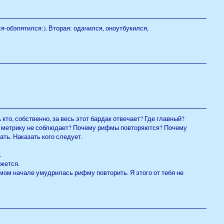
-обэпятился:). Вторая: одачился, оноутбукился,
А кто, собственно, за весь этот бардак отвечает? Где главный?
род метрику не соблюдает? Почему рифмы повторяются? Почему
ть. Наказать кого следует.
.
ажется.
самом начале умудрилась рифму повторить. Я этого от тебя не