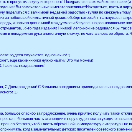
пять я пропустила кучу интересного! Поздравляю всех майско-июньских(и
ождения! Вы замечательные и мегаталантливые!Находиться, пусть и вирту
очу поделиться с вами моей недавней радостью - гуляя по свежеумытому
из за небольшой симпатичный домик, обойдя который, я наткнулась на кр
чередь, я нарыла давно мной жаждуемое и безуспешно разыскиваемое по
струментов, 35-го года издания! Никакой леприкон не радовался бы так сво
емя в ненадежные руки аналогичную книжку, не чаяла вновь ее обрести. Чуд
саза: чудеса случаются, однозначно! :)
ожет, ещё какие книжки нужно найти? Это мы можем!
S. Пасип за поздравление!
ва, С Днем рождения! С большим опозданием присоединяюсь к поздравлени
усного! :))
а, большое спасибо за предложение, очень приятно получить такой отклик
простая - большая часть стипендии в пору студенчества уходило на завет
 прошло без того, чтобы часть обреченной на макулатуру литературы не 
спринимать, когда замечательных детских писателей советского времени,