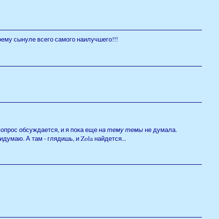
воему сынуле всего самого наилучшего!!!
вопрос обсуждается, и я пока еще
на тему темы
не думала.
умаю. А там - глядишь, и Zola найдется...