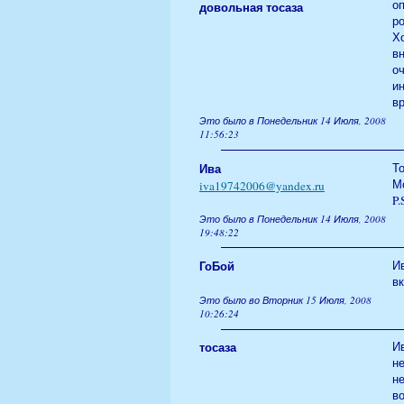
о
довольная тосаза
р
Х
вн
о
ин
вр
Это было в Понедельник 14 Июля, 2008
11:56:23
Ива
То
М
iva19742006@yandex.ru
P.
Это было в Понедельник 14 Июля, 2008
19:48:22
ГоБой
И
вк
Это было во Вторник 15 Июля, 2008
10:26:24
тосаза
Ив
не
не
во