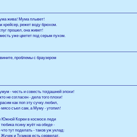
ума жива! Мума плывет!
к крейсер, режет воду брюхом.
пуг прошел, она живет!
месть уже цветет под серым пухом.
звините, проблемы с браузером
мум - честь и совесть тогдашней эпохи!
кто не согласен - дела того плохи!
расим как поп эту сучку любил,
 мясо съел сам, а Муму - утопил!
з Южной Кореи в космосе леди
 тюбика псину жуёт на обеде -
 что тут поделать - таков уж уклад:
 Жучек и Тузиков есть сервелат.