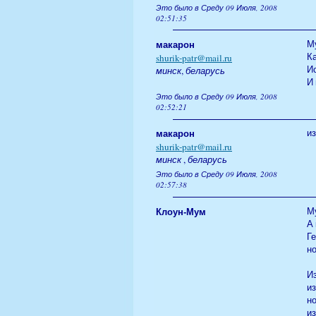
Это было в Среду 09 Июля, 2008
02:51:35
макарон
М
Ка
shurik-patr@mail.ru
Ис
минск
,
беларусь
И 
Это было в Среду 09 Июля, 2008
02:52:21
макарон
и
shurik-patr@mail.ru
минск
,
беларусь
Это было в Среду 09 Июля, 2008
02:57:38
Клоун-Мум
Му
А 
Ге
но
И
из
но
из