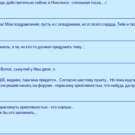
дь действительно сейчас в Нонсенсе - сплошная тоска... :(
а! Мои поздравления, пусть и с опазданием, но от всего сердца. Тебе и т
зель, я за, но кто-то должен придумать тему...
Волос, сынулей у Ивы двое :))
Б, видимо, таки мне придется... Согласно шестому пункту... Но пока еще 
ли решим начать на форуме - пораскину креативностью, что-нибудь да прид
раскинуть креативностью - это хорошо...
к бы это запомнить...