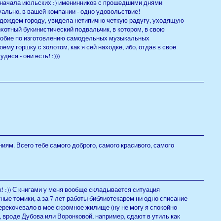
 начала июльских :) именинников с прошедшими днями
ально, в вашей компании - одно удовольствие!
 дождем городу, увидела нетипично четкую радугу, уходящую
охотный букинистический подвальчик, в котором, в свою
собие по изготовлению самодельных музыкальных
ему горшку с золотом, как я сей находке, ибо, отдав в свое
еса - они есть! :)))
ям. Всего тебе самого доброго, самого красивого, самого
! :)) С книгами у меня вообще складывается ситуация
ные томики, а за 7 лет работы библиотекарем ни одно списание
перекочевало в мое скромное жилище (ну не могу я спокойно
 вроде Дубова или Воронковой, например, сдают в утиль как