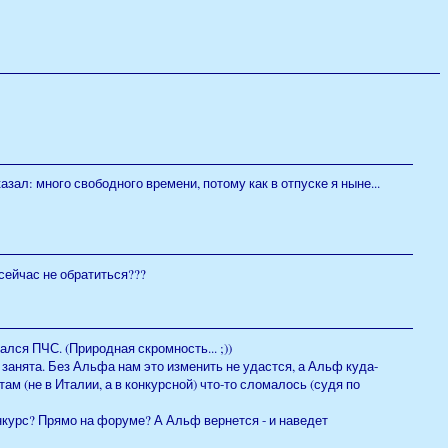
азал: много свободного времени, потому как в отпуске я ныне...
 сейчас не обратиться???
ался ПЧС. (Природная скромность... ;))
 занята. Без Альфа нам это изменить не удастся, а Альф куда-
там (не в Италии, а в конкурсной) что-то сломалось (судя по
нкурс? Прямо на форуме? А Альф вернется - и наведет