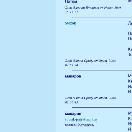
Потом
аг
Это было во Вторник 08 Июля, 2008
15:12:21
Stezok
Ду
Н
По
К
То
Это было в Среду 09 Июля, 2008
01:59:34
макарон
М
Ка
Ис
И 
Это было в Среду 09 Июля, 2008
02:50:43
макарон
М
Ка
shurik-patr@mail.ru
Ис
минск
,
беларусь
И 