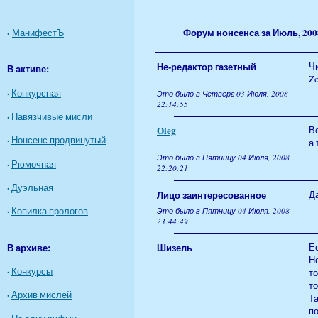
Форум нонсенса за Июль, 200
·
МанифестЪ
Не-редактор газетный
Ч
В активе:
Z
·
Конкурсная
Это было в Четверг 03 Июля, 2008
22:14:55
·
Навязчивые мисли
Oleg
Во
·
Нонсенс продвинутый
а 
Это было в Пятницу 04 Июля, 2008
·
Рюмочная
22:20:21
·
Дуэльная
Лицо заинтересованное
Да
·
Копилка прологов
Это было в Пятницу 04 Июля, 2008
23:44:49
В архиве:
Шизель
Ес
Но
·
Конкурсы
то
то
·
Архив мислей
Т
по