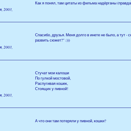
Как я понял, там цитаты из фильма надёрганы (правда
, 2003,
Спасибо, друзья. Меня долго в инете не было, а тут - с
развить сюжет?" :)))
, 2003,
Стучат мои калоши
По гулкой мостовой,
Распугивая кошек,
Стоящих у пивной!
, 2003,
А что они там потеряли у пивной, кошки?