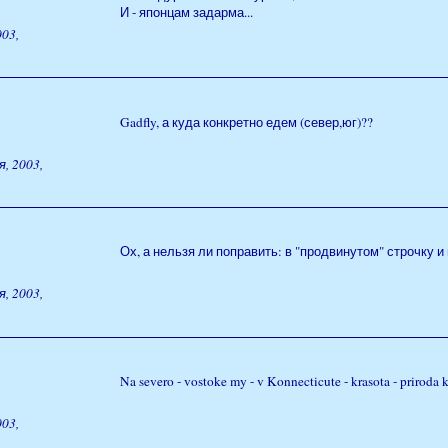
И - японцам задарма...
03,
Gadfly, а куда конкретно едем (север,юг)??
, 2003,
Ох, а нельзя ли поправить: в "продвинутом" строчку и
, 2003,
Na severo - vostoke my - v Konnecticute - krasota - priroda 
03,