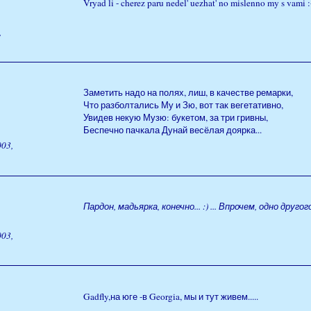
Vryad li - cherez paru nedel' uezhat' no mislenno my s vami 
,
Заметить надо на полях, лиш, в качестве ремарки,
Что разболтались Му и Зю, вот так вегетативно,
Увидев некую Музю: букетом, за три гривны,
Беспечно пачкала Дунай весёлая доярка...
03,
Пардон, мадьярка, конечно... :) ... Впрочем, одно друго
03,
Gadfly,на юге -в Georgia, мы и тут живем.....