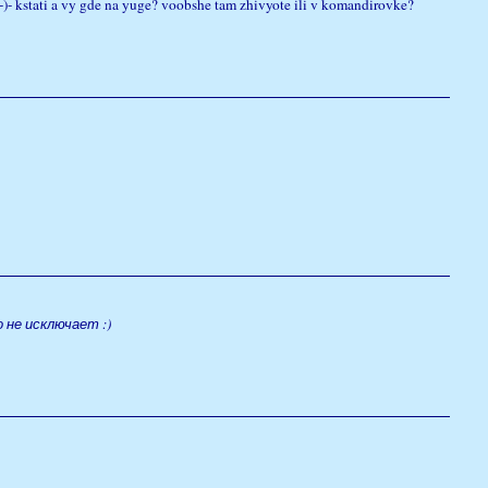
:-)- kstati a vy gde na yuge? voobshe tam zhivyote ili v komandirovke?
го не исключает :)