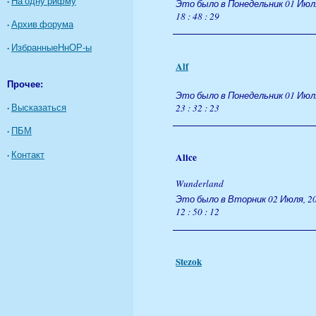
·
На одну рифму
Это было в Понедельник 01 Июля
18 : 48 : 29
·
Архив форума
·
ИзбранныеНнОР-ы
Alf
Прочее:
Это было в Понедельник 01 Июля
·
Высказаться
23 : 32 : 23
·
ПБМ
·
Контакт
Alice
Wunderland
Это было в Вторник 02 Июля, 20
12 : 50 : 12
Stezok