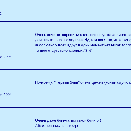
2
Очень хочется спросить: а как точнее устанавливатся 
действительно последняя? Ну, там понятно, что сомнен
абсолютно у всех вдруг в один момент нет никаких со
точнее отсутствие таковых? $-)))
, 2003,
По-моему, "Первый блин" очень даже вкусный случился.
, 2003,
Очень даже блинчатый такой блин. :-}
Alice, ненависть - это зря.