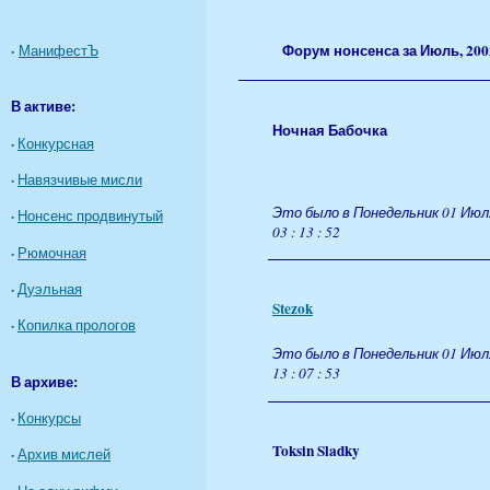
Форум
нонсенса за Июль, 200
·
МанифестЪ
В активе:
Ночная Бабочка
·
Конкурсная
·
Навязчивые мисли
Это было в Понедельник 01 Июля
·
Нонсенс продвинутый
03 : 13 : 52
·
Рюмочная
·
Дуэльная
Stezok
·
Копилка прологов
Это было в Понедельник 01 Июля
13 : 07 : 53
В архиве:
·
Конкурсы
Toksin Sladky
·
Архив мислей