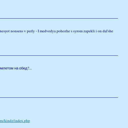
enesyot nonsens v perly - I medvedya pohozhe s syrom zapekli i on dal'she
млетом на обед?...
.ru/kindz/index.php