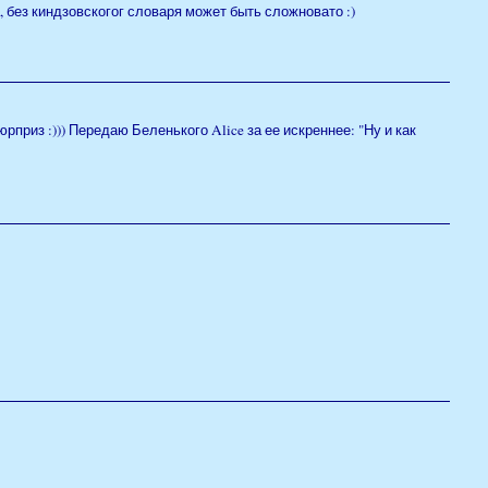
, без киндзовскогог словаря может быть сложновато :)
юрприз :))) Передаю Беленького Alice за ее искреннее: "Ну и как