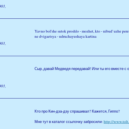
003,
Yavno bol'she sutok proshlo - mozhet, kto - nibud' uzhe per
ne dvigaetsya - udruchayushaya kartina
003,
Сыр, давай Медведя передавай! Или ты его вместе с о
003,
Кто про Кин-дза-дзу спрашивал? Кажется, Гиппо?
Мне тут в каталог ссылочку забросили:
http://www.tolt