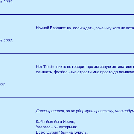
, 2003,
Ночной Бабочке: ну, если ждать, пока ни у кого не ос
, 2003,
Нет Toksin, никто не говорит про активную антипатию:
слышать, футбольные страсти мне просто до лампочк
03,
Долго крепился, но не удержусь - расскажу, что под
Кабы был бы я Ярило,
Улеглась бы кутерьма:
Всех "дурил" бы - на Курилы,