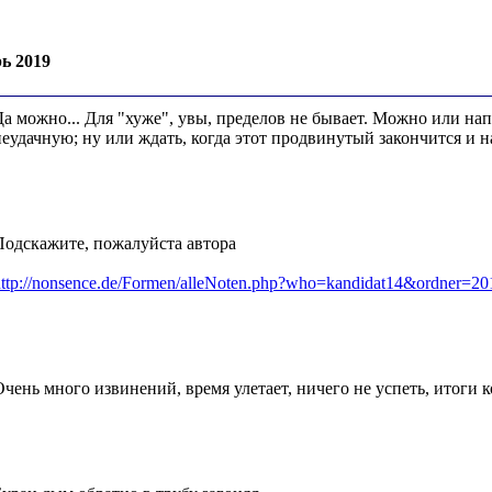
ь 2019
Да можно... Для "хуже", увы, пределов не бывает. Можно или нап
неудачную; ну или ждать, когда этот продвинутый закончится и н
Подскажите, пожалуйста автора
http://nonsence.de/Formen/alleNoten.php?who=kandidat14&ordner=20
Очень много извинений, время улетает, ничего не успеть, итоги к