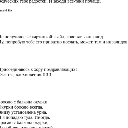
Всяческих тебе радостей. И заходи всё-таки почаще.
nvalid file.
Не получилось с картинкой: файл, говорят, - инвалид.
Ну, попробую тебе его приватно послать, может, там и инвалидов
Присоединяюсь к хору поздравляющих!
частья, вдохновения!!!!!!!
Бросаю с балкона окурки,
Окурки бросаю всегда,
Внизу установлена урна,
И я попадаю туда. Иногда.
Бросаю с балкона окурки,
Я снайпер, наверно, плохой.