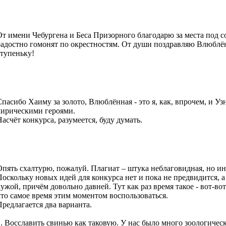
От имени Чебургена и Беса Призорного благодарю за места под 
радостно гомонят по окрестностям. От души поздравляю Влюблённ
ступеньку!
Спасибо Хаиму за золото, Влюблённая - это я, как, впрочем, и Уз
лирическими героями.
Насчёт конкурса, разумеется, буду думать.
Опять схалтурю, пожалуй. Плагиат – штука неблаговидная, но ин
Поскольку новых идей для конкурса нет и пока не предвидится, а
чужой, причём довольно давней. Тут как раз время такое - вот-вот
что самое время этим моментом воспользоваться.
Предлагается два варианта.
1. Восславить свинью как таковую. У нас было много зоологичес