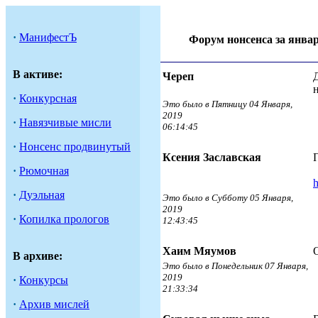
·
МанифестЪ
Форум нонсенса за январ
В активе:
Череп
·
Конкурсная
Это было в Пятницу 04 Января,
2019
·
Навязчивые мисли
06:14:45
·
Нонсенс продвинутый
Ксения Заславская
·
Рюмочная
·
Дуэльная
Это было в Субботу 05 Января,
2019
·
Копилка прологов
12:43:45
Хаим Мяумов
В архиве:
Это было в Понедельник 07 Января,
2019
·
Конкурсы
21:33:34
·
Архив мислей