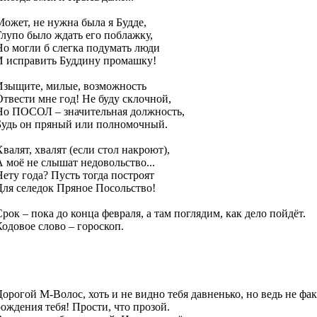
Может, не нужна была я Будде,
Глупо было ждать его поблажку,
Но могли б слегка подумать люди
И исправить Буддину промашку!
Изыщите, милые, возможность
Отвести мне год! Не буду склочной,
Но ПОСОЛ – значительная должность,
Будь он пряный или полномочный.
Хвалят, хвалят (если стол накроют),
А моё не слышат недовольство...
Нету года? Пусть тогда построят
Для селедок Пряное Посольство!
Срок – пока до конца февраля, а там поглядим, как дело пойдёт.
Кодовое слово – гороскоп.
Дорогой М-Волос, хоть и не видно тебя давненько, но ведь не фак
рождения тебя! Прости, что прозой.