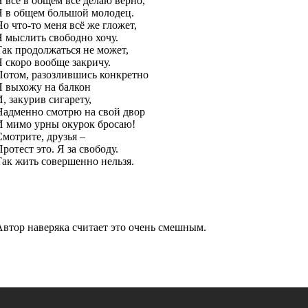
Я все в общем все делаю верно,
Я в общем большой молодец.
Но что-то меня всё же гложет,
Я мыслить свободно хочу.
Так продолжаться не может,
Я скоро вообще закричу.
Потом, разозлившись конкретно
Я выхожу на балкон
, закурив сигарету,
Надменно смотрю на свой двор
И мимо урны окурок бросаю!
Смотрите, друзья –
ротест это. Я за свободу.
Так жить совершенно нельзя.
Автор наверяка считает это очень смешным.