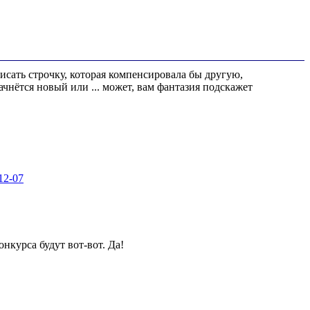
исать строчку, которая компенсировала бы другую,
ачнётся новый или ... может, вам фантазия подскажет
12-07
онкурса будут вот-вот. Да!