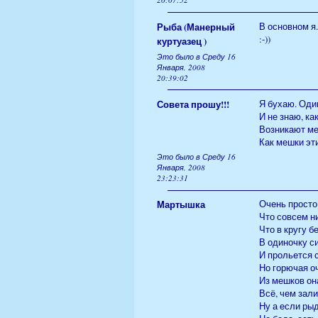
Рыба (Манерный
В основном я.
:-))
куртуазец )
Это было в Среду 16
Января, 2008
20:39:02
Совета прошу!!!
Я бухаю. Один
И не знаю, ка
Возникают ме
Как мешки эт
Это было в Среду 16
Января, 2008
23:23:31
Мартышка
Очень просто
Что совсем н
Что в кругу 
В одиночку с
И прольется 
Но горючая о
Из мешков он
Всё, чем зали
Ну а если рыд