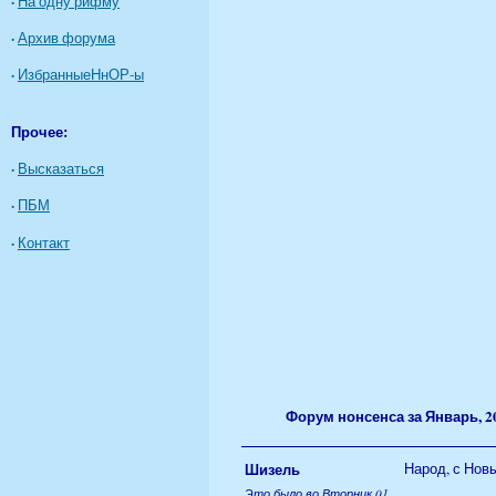
·
На одну рифму
·
Архив форума
·
ИзбранныеНнОР-ы
Прочее:
·
Высказаться
·
ПБМ
·
Контакт
Форум нонсенса за Январь, 2
Шизель
Народ, с Новы
Это было во Вторник 01