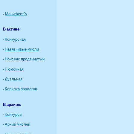
·
МанифестЪ
В активе:
·
Конкурсная
·
Навязчивые мисли
·
Нонсенс продвинутый
·
Рюмочная
·
Дуэльная
·
Копилка прологов
В архиве:
·
Конкурсы
·
Архив мислей