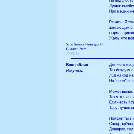
Не беда, есть
Лучше смейся
Про мешки же
Ребяты! Я то
желающим сча
ныряльщиков!
Жаль, что во
Это было в Четверг 17
Января, 2008
13:42:35
Вшокеблин
Для чего же, 
Так бездумно
Иркутск
,
Жизни ход на
Не "орел" и н
Может выпаст
Так что ты не
Если есть КУ
Тару лучше с
Положи ты в 
Сахар, крУпы,
Доширак, сол