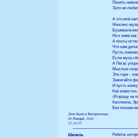
Понять невоз
Зато не люби
А это моё на
Нонсенс-муза
Бушевала вес
Но к зиме как
А поэты остал
Что нам делат
Пусть поможе
Если муза сбе
А Пегас упорх
Мыслью скорб
Это горе – пок
Зажигайте фа
И пусть конку
Как известно
(Я прошу не п
Каллиопа, Эр
Без поэзии н
Это было в Воскресенье
06 Января, 2008
15:34:55
Шизель
Ребята, кото