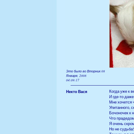
Это было во Вторник 08
Января, 2008
04:09:17
Некто Вася
Когда уже к в
И где-то даже
Мне хочется ч
Упитанного, с
Бочоночек к 
Что прадедом 
Я очень скром
Но не судьба!