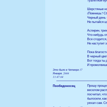
Туалетной бу
Шерстяные но
(Помнишь? С
Черный день 
Не пытайся ш
Аспирин, три
Что-нибудь от
Все сгодится,
Не наступит з
Пока благост
В черный цве
Вот тогда ты
И промолвишь:
Это было в Четверг 17
Января, 2008
13:47:04
Пообедоносец
Прошу прощен
веселом расп
посчитал, что
было(или, как
уехал сам. Сп