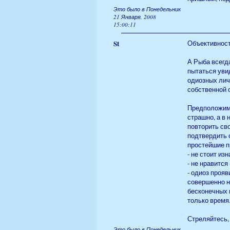
Это было в Понедельник
21 Января, 2008
15:00:11
St
Объективност
А Рыба всегд
пытаться увид
одиозных лич
собственной о
Предположим, 
страшно, а в 
повторить св
подтвердить 
простейшие п
- не стоит из
- не нравится
- одиоз прояв
совершенно ни
бесконечных 
только время.
Стреляйтесь, 
Это было в Понедельник