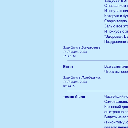
Тащусь я в э
С названием 
И покупаю си
Которую и бу
Сварю такую 
Запью все эт
И чокнусь с 
"Здоровья, Ва
Поздравляю в
Это было в Воскресенье
13 Января, 2008
15:42:34
Естет
Все заметили 
Что ж вы, соо
Это было в Понедельник
14 Января, 2008
00:44:21
темно было
Чистейший н
Само названье
Как некий до
он страшно п
Видать из-за 
(виной тому, 
куда-то пере