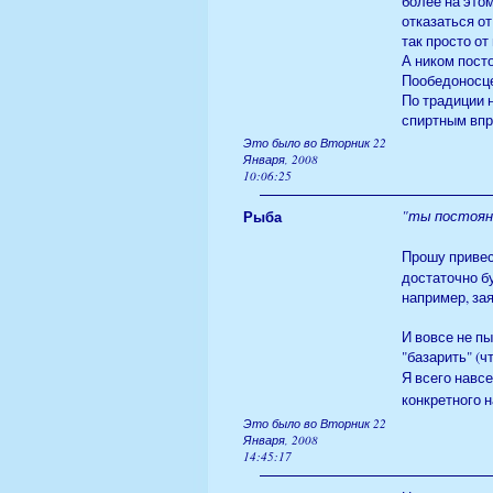
более на это
отказаться о
так просто от
А ником пост
Пообедоносце
По традиции н
спиртным впр
Это было во Вторник 22
Января, 2008
10:06:25
Рыба
"ты постоянн
Прошу привес
достаточно б
например, за
И вовсе не п
"базарить" (ч
Я всего навс
конкретного 
Это было во Вторник 22
Января, 2008
14:45:17