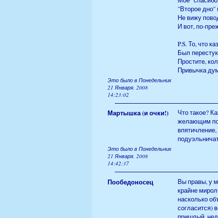
"Второе дно"
Не вижу пово
И вот, по-пре
P.S. То, что 
Был перестук
Простите, кол
Привычка дума
Это было в Понедельник
21 Января, 2008
14:23:02
Мартышка (и очки!)
Что такое? Ка
желающим пор
впятичление,
подуэльничат
Это было в Понедельник
21 Января, 2008
14:42:37
Пообедоносец
Вы правы, у 
крайне мирол
насколько об
согласится) 
пришлый, нед