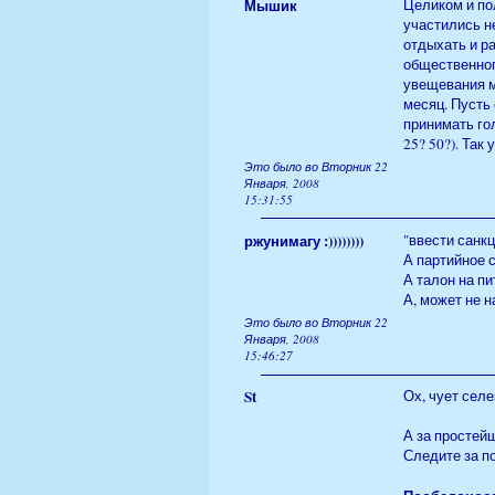
Мышик
Целиком и по
участились н
отдыхать и ра
общественного
увещевания м
месяц. Пусть 
принимать го
25? 50?). Так
Это было во Вторник 22
Января, 2008
15:31:55
ржунимагу :))))))))
"ввести санкц
А партийное 
А талон на п
А, может не н
Это было во Вторник 22
Января, 2008
15:46:27
St
Ох, чует селе
А за простей
Следите за п