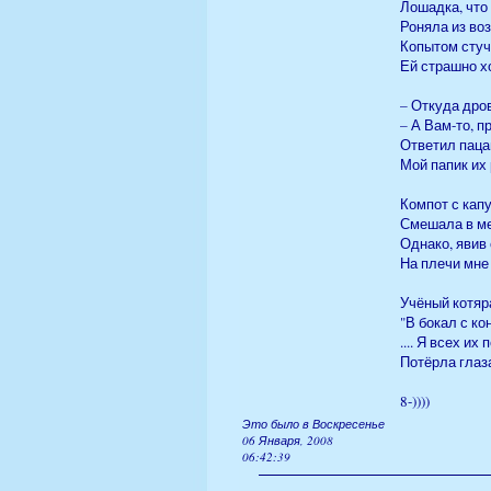
Лошадка, что 
Роняла из воз
Копытом стуч
Ей страшно х
– Откуда дров
– А Вам-то, пр
Ответил пацан
Мой папик их 
Компот с кап
Смешала в меч
Однако, явив 
На плечи мне 
Учёный котяр
"В бокал с ко
.... Я всех их
Потёрла глаза
8-))))
Это было в Воскресенье
06 Января, 2008
06:42:39