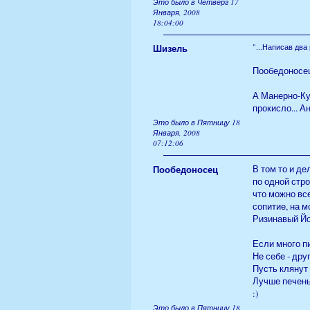
Это было в Четверг 17
Января, 2008
18:04:00
Шизель
"...Написав два
Пообедоносец
А Манерно-Ку
прокисло... Ан 
Это было в Пятницу 18
Января, 2008
07:12:06
Пообедоносец
В том то и д
по одной стро
что можно все
сопитие, на м
Ризинавый Йо
Если много п
Не себе - дру
Пусть клянут 
Лучше печень
:)
Это было в Пятницу 18