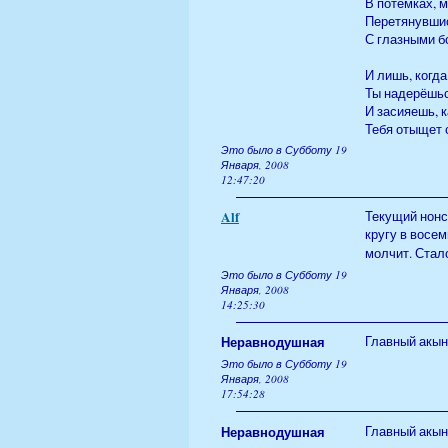
В потёмках, 
Перетянувши
С глазными б
И лишь, когда
Ты надерёшьс
И засияешь, к
Тебя отыщет 
Это было в Субботу 19
Января, 2008
12:47:20
Alf
Текущий нонс
кругу в восем
молчит. Стал
Это было в Субботу 19
Января, 2008
14:25:30
Неравнодушная
Главный акын,
Это было в Субботу 19
Января, 2008
17:54:28
Неравнодушная
Главный акын