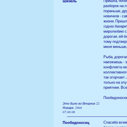
Шизель
Пришла, почит
разборок на 
пораньше, др
новичков - с
жизни. Пришли
(одна) базари
миролюбию ск
дорогая, ей-
тому подтвер
меня меньше, 
Рыба, дорогая
наезжаешь - 
конфликта нео
коллективного
так огорчает.
только на зл
приятнее. Вс
Пообедоносец 
Это было во Вторник 22
Января, 2008
07:00:06
Пообедоносец
Спасибо всем