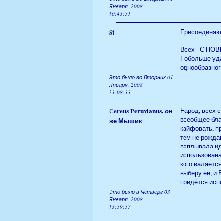
Января, 2008
10:43:51
St
Присоединяю
Всех - С НО
Побольше уда
однообразног
Это было во Вторник 01
Января, 2008
23:08:33
Cereus Peruvianus, он
Народ, всех с
всеобщее блаж
же Мышик
кайфовать, п
тем не рожда
всплывала иде
использована
кого валяется
выберу её, и
придётся исп
Это было в Четверг 03
Января, 2008
13:59:57