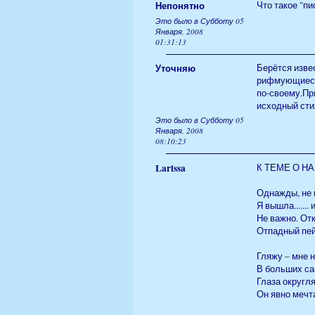
Непонятно
Что такое "пи
Это было в Субботу 05
Января, 2008
01:31:13
Уточняю
Берётся изве
рифмующиеся 
по-своему.Пр
исходный стих
Это было в Субботу 05
Января, 2008
08:10:23
Larissa
К ТЕМЕ О Н
Однажды, не 
Я вышла....... 
Не важно. От
Отпадный пей
Гляжу – мне 
В больших са
Глаза округля
Он явно мечта