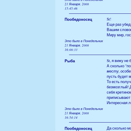
21 Января, 2008
15:45:46
Пообедоносец
St!
Еще раз убед
Вашим слово
Миру мир, гос
Это было в Понедельник
21 Января, 2008
16:08:33
Рыба
St, я вижу не 
А сколько "по
месту, особе
пусть будет м
То есть получ
безмозглый! Д
себя кретино
приписывают 
Интересная ло
Это было в Понедельник
21 Января, 2008
16:54:14
Пообедоносец
Да сколько м