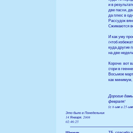
и в результа
две пасхи, д
да плюс в одн
Рассудок вяне
Сжимаются во
И как уму пр
(чтоб избежа
куда другие 
на две недел
Короче: вот в
(гори в геенн
Восьмое март
как минимум,
Дорогие дамы
февраля!
(
с 8-ым и 25-ы
Это было в Понедельник
14 Января, 2008
02:46:25
Шизель
ТБ, спасибо з