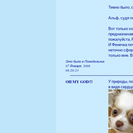
Темно было, 
Альф, судя по
Вот только х
предназначав
пожалуйста, 
И Фенечка поч
неточно сфор
только мне. В
Это было в Понедельник
07 Января, 2008
08:20:23
OH MY GOD!!!
У природы, п
в виде сердца