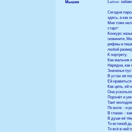
Мышик
Larisse: забав
Сегодня паро
здесь, а как 
Мне тоже нел
старт!
Конкурс назы
(извините, М
рифмы и пише
любой размер
К портрету.
Как мальчик 
Нарядна, как 
Значенья пус
В устах её п
Ей нравиться
Как цепь, ей 
Она ускользнё
Порхнёт и умч
Таит молодое
По воле – и р
В глазах – ка
В душе её тём
То истиной ды
То всё в ней 