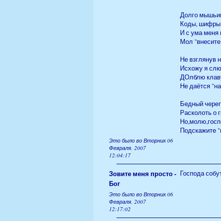
Долго мышьи
Коды, шифры 
И с ума меня
Мол "внесите
Не взглянув 
Исхожу я слю
ДОлблю клаву
Не даётся "н
Бедный череп 
Расколоть о г
Но,молю,госп
Подскажите "н
Это было во Вторник 06
Февраля, 2007
12:04:17
Зовите меня просто -
Господа собу
Бог
Это было во Вторник 06
Февраля, 2007
12:17:02