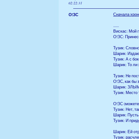
02:22:31
О!ЗС
Сначала хрон
......
Вискас: Мой 
О!ЗС: Принес
Тузик: Словно
Шарик: Изда
Тузик: А с бо
Шарик: То ли 
Тузик: Не по
О!ЗС, как бы з
Шарик: ЗЛЫМ
Тузик: Место 
О!ЗС (можете 
Тузик: Нет, т
Шарик: Пусть
Тузик: И прид
Шарик: Ей отр
Тузик: расчле