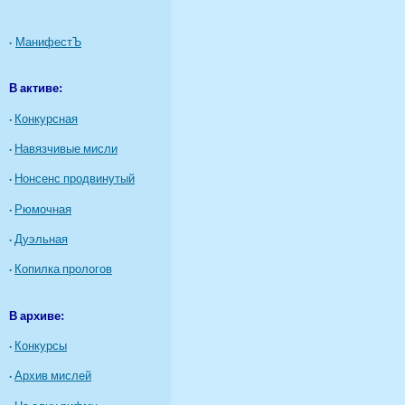
·
МанифестЪ
В активе:
·
Конкурсная
·
Навязчивые мисли
·
Нонсенс продвинутый
·
Рюмочная
·
Дуэльная
·
Копилка прологов
В архиве:
·
Конкурсы
·
Архив мислей