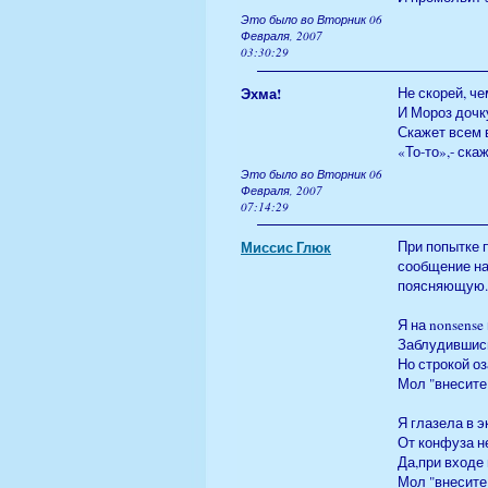
Это было во Вторник 06
Февраля, 2007
03:30:29
Эхма!
Не скорей, ч
И Мороз дочк
Скажет всем 
«То-то»,- ска
Это было во Вторник 06
Февраля, 2007
07:14:29
Миссис Глюк
При попытке 
сообщение на
поясняющую.Д
Я на nonsense
Заблудившись
Но строкой о
Мол "внесите
Я глазела в э
От конфуза н
Да,при входе
Мол "внесите