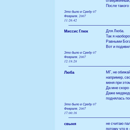
отверженный,
После такого 
Это было в Среду 07
Февраля, 2007
11:26:42
Миссис Глюк
Для Люба.
Так я наоборо
Равными Бога
Вот и подиви
Это было в Среду 07
Февраля, 2007
12:18:28
Люба
МГ, не обижай
например, сво
меня при это
Да мне скоро
Даже медведь
поднялась пос
Это было в Среду 07
Февраля, 2007
17:00:16
свыня
не считаю па
потому что я 