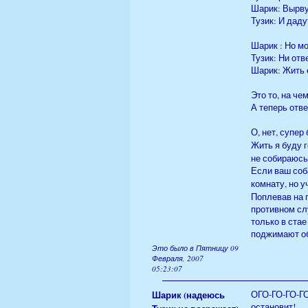
Шарик: Вырву
Тузик: И даду
Шарик : Но м
Тузик: Ни отве
Шарик: Жить 
Это то, на че
А теперь отв
О, нет, супер
Жить я буду 
не собираюсь
Если ваш соб
комнату, но у
Поплевав на 
противном сл
только в стае
поджимают об
Это было в Пятницу 09
Февраля, 2007
05:23:07
Шарик (надеюсь
ОГО-ГО-ГО-ГО
остановит!