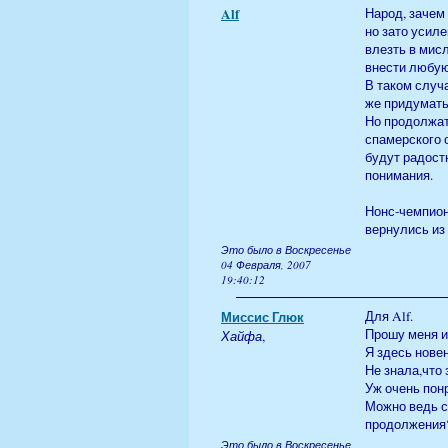
Alf
Народ, зачем 
но зато усиле
влезть в мисл
внести любую
В таком случ
же придумать 
Но продолжат
спамерского 
будут радост
понимания.
Нонс-чемпион
вернулись из 
Это было в Воскресенье
04 Февраля, 2007
19:40:12
Миссис Глюк
Для Alf.
Прошу меня и
Хайфа
,
Я здесь новен
Не знала,что
Уж очень пон
Можно ведь с
продолжения
Это было в Воскресенье