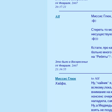
04 Февраля, 2007
20:37:21
Alf
Миссис Глюк, 
:ф)
Стереть-то мо
несуществую
:ф)))
Кстати, про к
больно много 
на "Ребяты"? 
Это было в Воскресенье
04 Февраля, 2007
21:39:55
Миссис Глюк
to Alf
Ну,"чайник" я
Хайфа
,
всякому,пока,
внимание на 
нонсенс очере
наладила, са
Ну,а Медведь 
взять не позд