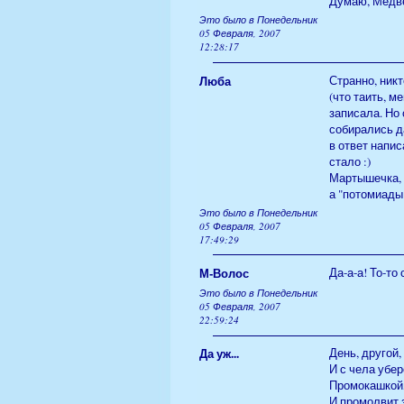
Думаю, Медве
Это было в Понедельник
05 Февраля, 2007
12:28:17
Люба
Странно, никт
(что таить, м
записала. Но
собирались да
в ответ напис
стало :)
Мартышечка, м
а "потомиады
Это было в Понедельник
05 Февраля, 2007
17:49:29
М-Волос
Да-а-а! То-то
Это было в Понедельник
05 Февраля, 2007
22:59:24
Да уж...
День, другой,
И с чела убер
Промокашкой,
И промолвит з