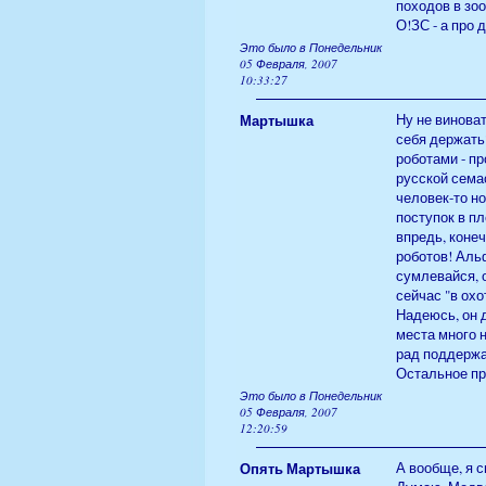
походов в зоо
О!ЗС - а про 
Это было в Понедельник
05 Февраля, 2007
10:33:27
Мартышка
Ну не виноват
себя держать?
роботами - пр
русской сема
человек-то но
поступок в п
впредь, коне
роботов! Аль
сумлевайся, о
сейчас "в охот
Надеюсь, он д
места много н
рад поддержа
Остальное пр
Это было в Понедельник
05 Февраля, 2007
12:20:59
Опять Мартышка
А вообще, я 