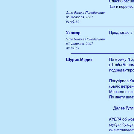
Спасиб(расш
Так и перенес
Это было в Понедельник
05 Февраля, 2007
01:02:39
Ухожор
Предлагаю в 
Это было в Понедельник
05 Февраля, 2007
08:04:03
Шурик-Медик
По моему "Го
(Чтобы Белом
подредактиро
Покубрила Ка
(Было ветрен
Мерседес вис
По инету шлё
Гугл
Далее
КУБРА об. но
(кубра, букар
пьянствовать