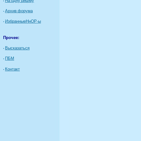
·
На одну рифму
·
Архив форума
·
ИзбранныеНнОР-ы
Прочее:
·
Высказаться
·
ПБМ
·
Контакт