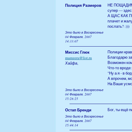
Полиция Размеров
НЕ ПОЩАДИМ: 
супер — здес
А ЩАС КАК ПО
плачет и жалу
послать? :)))
Это было в Воскресенье
04 Февраля, 2007
14:33:07
Миссис Глюк
Полиции нра
Благодарю за
mamzera@list.ru
Возможен комп
Хайфа
,
Что-то вроде:
"Ну а я - в бо
А впрочем, м
На Ваше усмот
Это было в Воскресенье
04 Февраля, 2007
15:28:25
Остап Бренди
Бог, ты ещё 
Это было в Воскресенье
04 Февраля, 2007
15:44:14