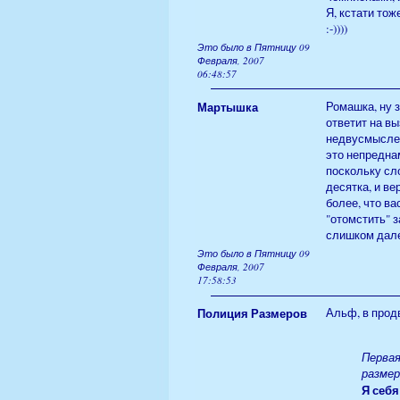
Я, кстати тож
:-))))
Это было в Пятницу 09
Февраля, 2007
06:48:57
Мартышка
Ромашка, ну з
ответит на в
недвусмыслен
это непреднам
поскольку сло
десятка, и в
более, что в
"отомстить" з
слишком дале
Это было в Пятницу 09
Февраля, 2007
17:58:53
Полиция Размеров
Альф, в прод
Первая
размер
Я себ