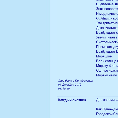
Сцепленье, п
Знак поворота
И медицинско
Cofeinum - ко
Это триметил
Доза, больша
Возбуждает с
Увеличивая в
Систолически
Повышает диу
Возбуждает 
Моряцкое:
Если солнце к
Моряку боять
Солнце красно
Моряку не по 
Это было в Понедельник
03 Декабря, 2012
08:40:40
Каждый охотник
Для запомина
Как Однажды
Городской Сл