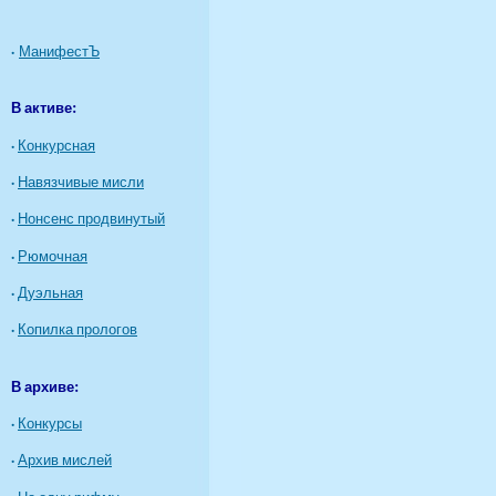
·
МанифестЪ
В активе:
·
Конкурсная
·
Навязчивые мисли
·
Нонсенс продвинутый
·
Рюмочная
·
Дуэльная
·
Копилка прологов
В архиве:
·
Конкурсы
·
Архив мислей