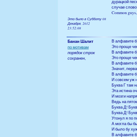
дурацкой песе
случае слово
Common guys, t
Это было в Субботу 08
Декабря, 2012
23:52:08
Банан Шалит
В алфавите бу
Это проще че
по мотивам
В алфавите бу
порядок строк
Это проще че
сохранен
,
В алфавите бу
Значит, перва
В алфавите бу
И совсем уж н
Буква Г там н
Эта истина оч
И мозги напр
Ведь на пято
Буква Д! Букв
Буква Д! Букв
Утонул я по п
А могла бы бы
И было бу ху
В алфавите бу