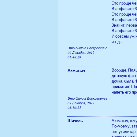
Это проще че
В алфавите бу
Это проще че
В алфавите бу
Значит, перва
В алфавите бу
И совсем уж н
и.т.д.....
Это было в Воскресенье
09 Декабря, 2012
01:48:29
Ахматыч
Вообще, Пляц
детскую фигн
дочка, была "
примитив! Шаи
напеть его пр
Это было в Воскресенье
09 Декабря, 2012
03:10:25
Шизель
Ахматыч, жму
По-моему, эта
нет утилитарн