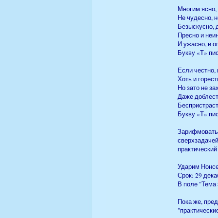
Многим ясно, 
Не чудесно, н
Безыскусно, 
Пресно и неи
И ужасно, и о
Букву «Т» пи
Если честно, 
Хоть и горестн
Но зато не за
Даже доблест
Беспристраст
Букву «Т» пи
Зарифмовать 
сверхзадачей
практический
Ударим Нонсе
Срок: 29 дека
В поле "Тема
Пока же, пре
"практически