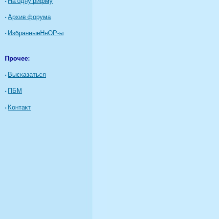
·
На одну рифму
·
Архив форума
·
ИзбранныеНнОР-ы
Прочее:
·
Высказаться
·
ПБМ
·
Контакт