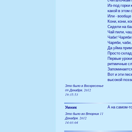
считалочкам 
Из-под горки 
какой в этом
Или - вообще
Кони, кони, ко
Сидели на ба
Чай пили, чаш
Чаби! Чаряби
Чаряби, чаби,
Да уйма прим
Просто складн
Первые уроки
ритмичные сл
Запоминается
Вот и эти пес
высокой поэзи
Это было в Воскресенье
09 Декабря, 2012
19:35:53
Умник
А на самом-то
Это было во Вторник 11
Декабря, 2012
14:03:04