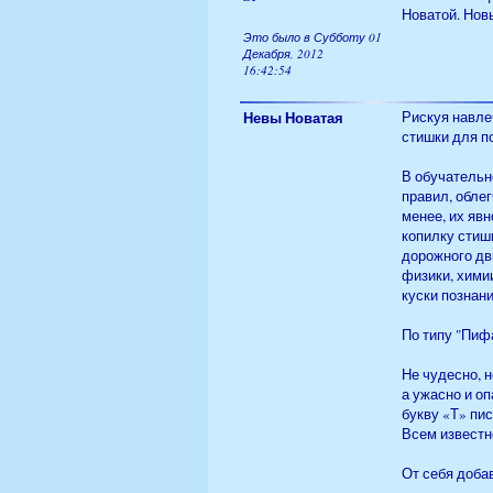
Новатой. Новы
Это было в Субботу 01
Декабря, 2012
16:42:54
Невы Новатая
Рискуя навле
стишки для п
В обучательн
правил, обле
менее, их яв
копилку стишк
дорожного дв
физики, хими
куски познан
По типу "Пиф
Не чудесно, н
а ужасно и о
букву «Т» пис
Всем известн
От себя доба