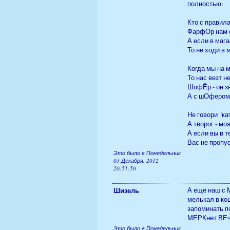
полностью:
Кто с правил
ФарфОр нам о
А если в маг
То не ходи в 
Когда мы на 
То нас везт н
ШофЁр - он з
А с шОфером 
Не говори "ка
А творог - мо
А если вы в т
Вас не пропус
Это было в Понедельник
03 Декабря, 2012
20:51:50
Шизель
А ещё наш с 
мелькал в ко
запоминать п
МЕРКнет ВЕче
Это было в Понедельник