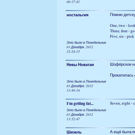
09:17:41
ностальгия
Помню детску
One, two - loo
Three, four - go
Five, six - pick 
Это было в Понедельник
03 Декабря, 2012
12:24:15
Невы Новатая
Шофёрское на
Прокатилась 
Это было в Понедельник
03 Декабря, 2012
13:49:18
I'm getting fat...
Seven, eight - 
Это было в Понедельник
03 Декабря, 2012
13:52:47
Шизель
А ещё была п