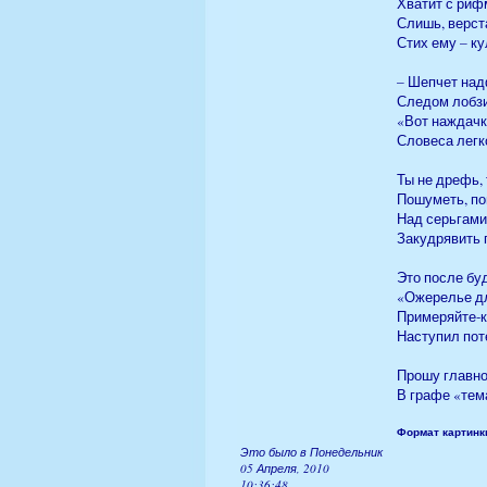
Хватит с риф
Слишь, верста
Стих ему – к
– Шепчет над
Следом лобзи
«Вот наждачк
Словеса легк
Ты не дрефь, 
Пошуметь, по
Над серьгами
Закудрявить п
Это после буд
«Ожерелье д
Примеряйте-к
Наступил пот
Прошу главно
В графе «тем
Формат картинки
Это было в Понедельник
05 Апреля, 2010
10:36:48