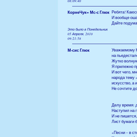
08:09:40
КорнеЧук= Мс-с Глюк
Ребята! Каюсь
И вообще оша
Дайте подума
Это было в Понедельник
05 Апреля, 2010
09:21:58
М-сис Глюк
Уважаемому Н
на пьедестал
Жутко волную
Я прилежно п
И вот чего, 
народа тему 
искусство, а 
Не сочтите д
Делу время: 
Наступил на г
И не пишется,
Лист бумаги б
«Песни – в ст