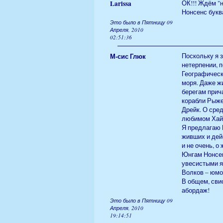
Larissa
ОК!!! Ждём "
Нонсенс буква
Это было в Пятницу 09
Апреля, 2010
02:51:36
М-сис Глюк
Поскольку я 
нетерпении, 
Географическ
моря. Даже ж
берегам прич
корабли Рыже
Дрейк. О сре
любимом Хай
Я предлагаю В
живших и дей
и не очень, о
Юнгам Нонсен
увесистыми я
Волков – юмо
В общем, свис
абордаж!
Это было в Пятницу 09
Апреля, 2010
19:14:51