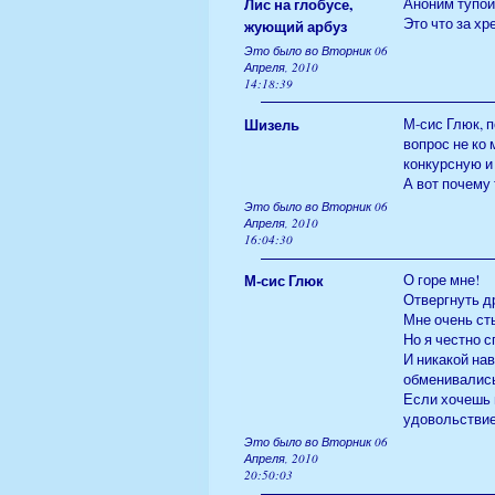
Лис на глобусе,
Аноним тупой 
Это что за хр
жующий арбуз
Это было во Вторник 06
Апреля, 2010
14:18:39
Шизель
М-сис Глюк, п
вопрос не ко 
конкурсную и 
А вот почему 
Это было во Вторник 06
Апреля, 2010
16:04:30
М-сис Глюк
О горе мне!
Отвергнуть д
Мне очень ст
Но я честно с
И никакой на
обменивалис
Если хочешь 
удовольстви
Это было во Вторник 06
Апреля, 2010
20:50:03