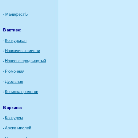
·
МанифестЪ
В активе:
·
Конкурсная
·
Навязчивые мисли
·
Нонсенс продвинутый
·
Рюмочная
·
Дуэльная
·
Копилка прологов
В архиве:
·
Конкурсы
·
Архив мислей