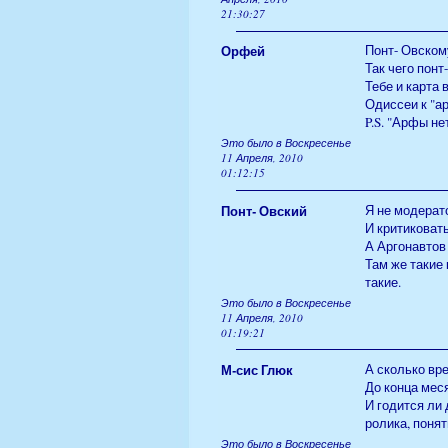
21:30:27
Орфей
Понт- Овскому
Так чего понт
Тебе и карта 
Одиссеи к "ар
P.S. "Арфы нет
Это было в Воскресенье
11 Апреля, 2010
01:12:15
Понт- Овский
Я не модерато
И критиковать
А Аргонавтов 
Там же такие
такие.
Это было в Воскресенье
11 Апреля, 2010
01:19:21
М-сис Глюк
А сколько вр
До конца мес
И годится ли
ролика, понят
Это было в Воскресенье