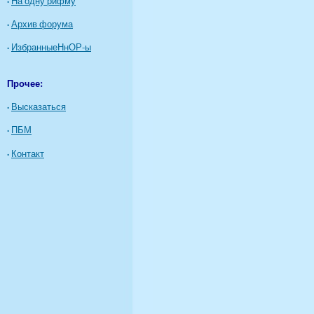
·
На одну рифму
·
Архив форума
·
ИзбранныеНнОР-ы
Прочее:
·
Высказаться
·
ПБМ
·
Контакт