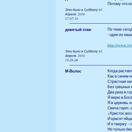
Потому что к
Это было в Субботу 03
Апреля, 2010
17:07:10
девятый этаж
По теме сего
- один из наш
http://www.1t
Это было в Субботу 03
Апреля, 2010
19:26:06
М-Волос
Когда растает
Как в синем 
Страстная на
Без грешных 
Два раза в го
Я верю в Бога
Я в церковь 
Свеча горит, 
«Христос вос
И красят яйца
И я твержу – 
Но только бе