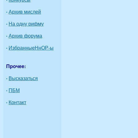
·
Архив мислей
·
На одну рифму
·
Архив форума
·
ИзбранныеНнОР-ы
Прочее:
·
Высказаться
·
ПБМ
·
Контакт