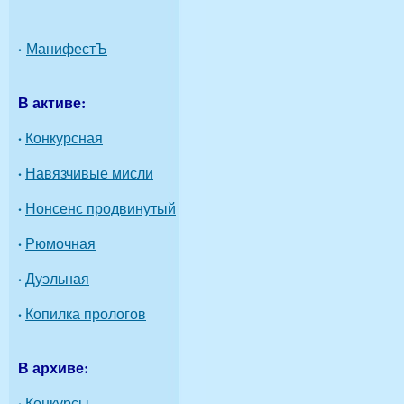
·
МанифестЪ
В активе:
·
Конкурсная
·
Навязчивые мисли
·
Нонсенс продвинутый
·
Рюмочная
·
Дуэльная
·
Копилка прологов
В архиве:
·
Конкурсы